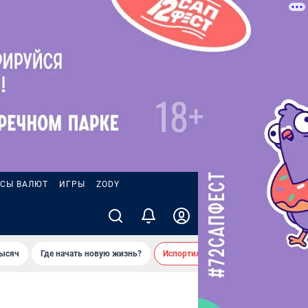
СЫ ВАЛЮТ
ИГРЫ
ZODY
тысяч
Где начать новую жизнь?
Испортил десятки машин во дворе 