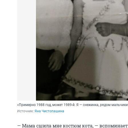
«Примерно 1988 год, может 1989-й. Я — снежинка, рядом мальчики
Источник: 
Яна Чистопашина
— Мама сшила мне костюм кота, — вспоминает 