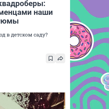
 квадроберы:
юменцами наши
стюмы
од в детском саду?