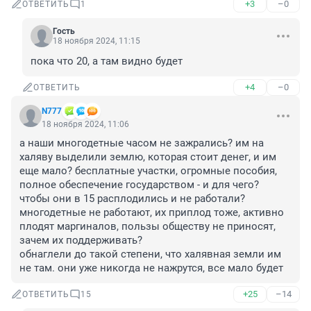
+3
–0
ОТВЕТИТЬ
1
Гость
18 ноября 2024, 11:15
пока что 20, а там видно будет
+4
–0
ОТВЕТИТЬ
N777
18 ноября 2024, 11:06
а наши многодетные часом не зажрались? им на 
халяву выделили землю, которая стоит денег, и им 
еще мало? бесплатные участки, огромные пособия, 
полное обеспечение государством - и для чего? 
чтобы они в 15 расплодились и не работали? 
многодетные не работают, их приплод тоже, активно 
плодят маргиналов, пользы обществу не приносят, 
зачем их поддерживать?

обнаглели до такой степени, что халявная земли им 
не там. они уже никогда не нажрутся, все мало будет
+25
–14
ОТВЕТИТЬ
15