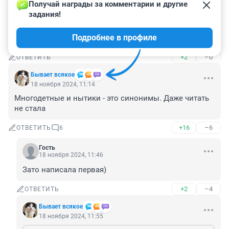
Получай награды за комментарии и другие 
Гость
18 ноября 2024, 11:18
задания!
"Нужно ещё немного потерпеть". Зачем просить, если 
Подробнее в профиле
существует стандартный ответ на всё.
+2
–0
ОТВЕТИТЬ
Бывает всякое
18 ноября 2024, 11:14
Многодетные и нытики - это синонимы. Даже читать 
не стала
+16
–6
ОТВЕТИТЬ
6
Гость
18 ноября 2024, 11:46
Зато написала первая)
+2
–4
ОТВЕТИТЬ
Бывает всякое
18 ноября 2024, 11:55