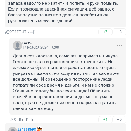
запаса надолго не хватит - и попить, и руки помыть. 

Если произошла аварийная ситуация, всё равно, о 
благополучии пациентов должен позаботиться 
руководитель медучреждения!!!
+7
–3
ОТВЕТИТЬ
1
Гость
17 ноября 2024, 16:08
Давно есть доставка, самокат например и никуда 
бежать не надо и родственников тревожить! Но 
яжемамка будет ныть и страдать, писать кляузы, 
умирать от жажды, но воду не купит, так как ей же 
все должны! И совершенно посторонние люди 
потратили свое время и деньги, и им не сложно! 
Женщине голову бы полечить надо! Обвинить 
врачей в непредоставлении воды могло ума не 
надо, врач не должен из своего кармана тратить 
деньги вам на воду!
+4
–9
ОТВЕТИТЬ
281358698