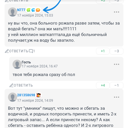
+5
–3
ОТВЕТИТЬ
N777
17 ноября 2024, 15:03
ну вы что, она больного рожала разве затем, чтобы за 
водой бегать? она жи мать!!!!1111

у ней миллион маткапттала,да ещё больничный 
получает,уж на воду бы хватило.
+1
–3
ОТВЕТИТЬ
1
Гость
17 ноября 2024, 16:47
твоя тебя рожала сразу об пол
+4
–1
ОТВЕТИТЬ
281358698
17 ноября 2024, 14:09
Вот тут "умники" пишут, что можно и сбегать за 
водичкой, и родных попросить принести, и иметь 2-х 
литровый запас... А если принести некому? А как 
сбегать - оставить ребёнка одного? И 2-х литрового 