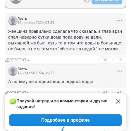
Гость
18 ноября 2024, 06:34
женщина правильно сделала что сказала. а глав врач 
спал наверно сутки дома пока воду не дали, 
выходной же был. суть то в том что воды в больнице 
не было, а не в том что "сбегать за водой " не могли.
+0
–0
ОТВЕТИТЬ
Гость
17 ноября 2024, 19:32
А почему не организовали подвоз воды
+2
–1
ОТВЕТИТЬ
Получай награды за комментарии и другие 
Гость
17 ноября 2024, 17:20
задания!
Одни терпилы в комментариях, смотреть противно до 
Подробнее в профиле
рвоты!