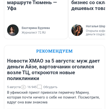
маршруте Тюмень —
бизнес со скл
Уфа
дешевых това
Наталья Шорох
Екатерина Бурлева
Открыла кофейн
Журналист 72.RU
деньги соцразв
РЕКОМЕНДУЕМ
Новости ХМАО за 5 августа: муж дает
деньги Айзе, вартовчанин оголился
возле ТЦ, откроются новые
поликлиники
5 августа
16 945
Обсудить
В уфимский приют привезли пермячку Марину,
которая почти ничего о себе не помнит. Посмотрите,
вдруг она вам знакома