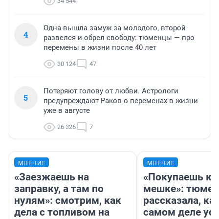
34 544
Одна вышла замуж за молодого, второй
4
развелся и обрел свободу: тюменцы — про
перемены в жизни после 40 лет
30 124
47
Потеряют голову от любви. Астрологи
5
предупреждают Раков о переменах в жизни
уже в августе
26 326
7
МНЕНИЕ
МНЕНИЕ
«Заезжаешь на
«Покупаешь ко
заправку, а там по
мешке»: тюмен
нулям»: смотрим, как
рассказала, как
дела с топливом на
самом деле ус