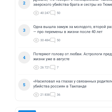
2
зверского убийства брата и сестры из Тюм
40 247
50
Одна вышла замуж за молодого, второй ра
3
— про перемены в жизни после 40 лет
30 484
50
Потеряют голову от любви. Астрологи пре
4
жизни уже в августе
26 721
7
«Насиловал на глазах у связанных родител
5
убийства россиян в Таиланде
21 838
36