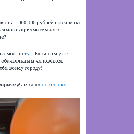
 на 1 000 000 рублей сроком на
 самого харизматичного
ше?
рса можно
тут
. Если вам уже
и обаятельным человеком,
бя всему городу!
 харизму!» можно
по ссылке
.