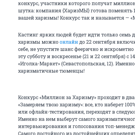
конкурс, участники которого получат миллион 
шутка: компания {ХаризМЫ} готова поменять 1 
вашей харизмы! Конкурс так и называется — «
Кастинг ярких людей будет идти только семь д
харизмы можно
онлайн
до 22 сентября включи
себе, не упустите шанс феерично и искрометн
эту субботу и воскресенье (21 и 22 сентября) с 1
«Иголка-Маркет» (Севастопольская, 12). Именно
харизматичные тюменцы!
Конкурс «Миллион за Харизму» проходит в дв
«Замеряем твою харизму»: все, кто наберет 10
или офлайн-тестирования, переходят в следу
Именно на нем выберут самого харизматично
интервьюирования и голосования топ-менед
Самого достойного из достойнейших определят 