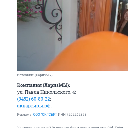
Источник: 
{ХаризМЫ}
Компания {ХаризМЫ}:
ул. Павла Никольского, 4;
(3452) 60-80-22
;
аквартиры.рф
.
Реклама.
ООО "СК "СБК"
, ИНН 7202262393
Увидели опечатку? Выделите фрагмент и нажмите Ctrl+Enter