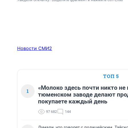
Новости СМИ2
ТОП 5
«Молоко здесь почти никто не 
1
тюменском заводе делают про
покупаете каждый день
97 682
144
Думали, что говорят с полицейским. Тайск