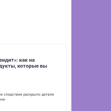
видит»: как на
дукты, которые вы
ое следствие раскрыло детали
ени