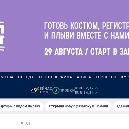
ОМСТВА
ПОГОДА
ТЕЛЕПРОГРАММА
АФИША
ГОРОСКОП
КУР
USD 82,17
СЕЙЧАС
0
ПРОБКИ
+19°C
EUR 94,84
артиры с видом на реку
Открыли новую развязку в Тюмени
Где на
ГОРОД