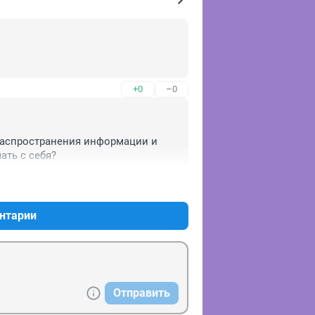
+0
–0
аспространения информации и 
ать с себя?
+0
–0
нтарии
Отправить