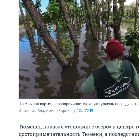
Необычная картина разворачивается, когда гуляешь посреди зат
Источник: 
Владимир «Каровец» / 
Car72.RU
Тюменец показал «тополиное озеро» в центре го
достопримечательность Тюмени, а последстви