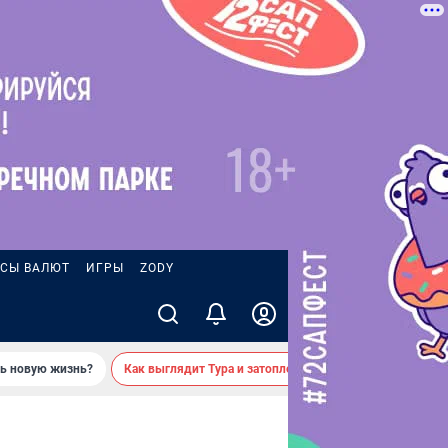
СЫ ВАЛЮТ
ИГРЫ
ZODY
ть новую жизнь?
Как выглядит Тура и затопленные берега — вид с реки