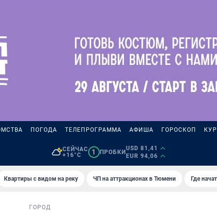
ОМСТВА
ПОГОДА
ТЕЛЕПРОГРАММА
АФИША
ГОРОСКОП
КУР
USD 81,41
СЕЙЧАС
1
ПРОБКИ
+16°C
EUR 94,06
Квартиры с видом на реку
ЧП на аттракционах в Тюмени
Где нача
ГОРОД