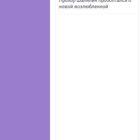
Прохор Шаляпин проболтался о
новой возлюбленной