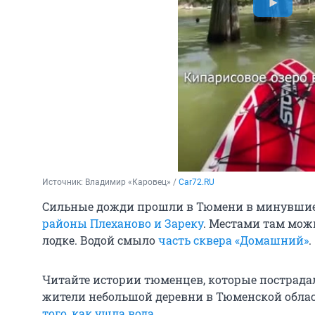
Источник: 
Владимир «Каровец» / 
Car72.RU
Сильные дожди прошли в Тюмени в минувшие
районы Плеханово и Зареку
. Местами там мож
лодке. Водой смыло
часть сквера «Домашний»
.
Читайте истории тюменцев, которые пострадали
жители небольшой деревни в Тюменской обла
того, как ушла вода
.