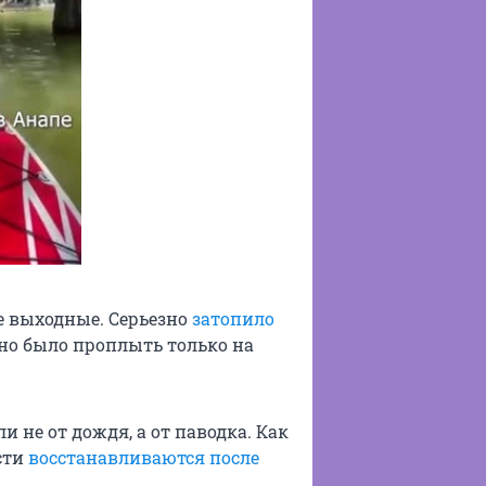
 выходные. Серьезно
затопило
но было проплыть только на
 не от дождя, а от паводка. Как
сти
восстанавливаются после