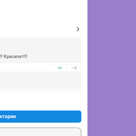
! Красапет!!!
+0
–0
+0
–0
нтарии