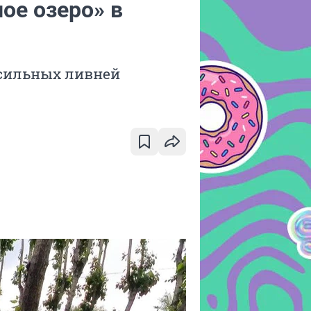
ое озеро» в
 сильных ливней