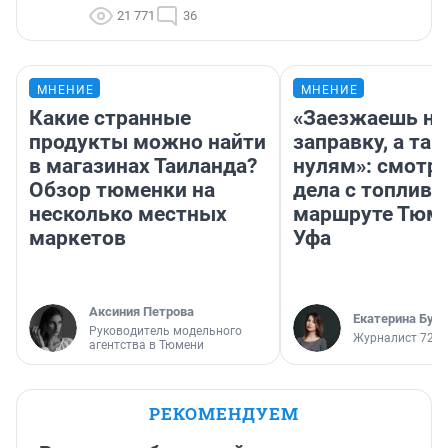
21 771
36
МНЕНИЕ
МНЕНИЕ
Какие странные
«Заезжаешь на
продукты можно найти
заправку, а там
в магазинах Таиланда?
нулям»: смотри
Обзор тюменки на
дела с топливо
несколько местных
маршруте Тюм
маркетов
Уфа
Аксиния Петрова
Екатерина Бур
Руководитель модельного
Журналист 72.R
агентства в Тюмени
РЕКОМЕНДУЕМ