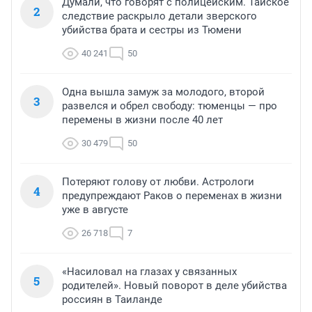
Думали, что говорят с полицейским. Тайское
2
следствие раскрыло детали зверского
убийства брата и сестры из Тюмени
40 241
50
Одна вышла замуж за молодого, второй
3
развелся и обрел свободу: тюменцы — про
перемены в жизни после 40 лет
30 479
50
Потеряют голову от любви. Астрологи
4
предупреждают Раков о переменах в жизни
уже в августе
26 718
7
«Насиловал на глазах у связанных
5
родителей». Новый поворот в деле убийства
россиян в Таиланде