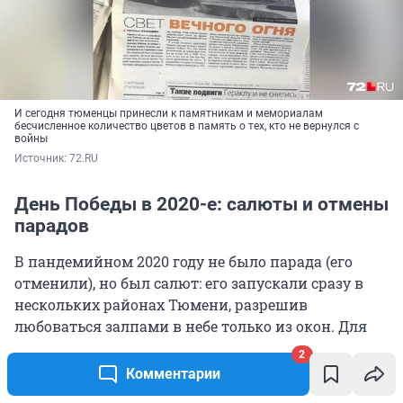
И сегодня тюменцы принесли к памятникам и мемориалам
бесчисленное количество цветов в память о тех, кто не вернулся с
войны
Источник: 
72.RU
День Победы в 2020-е: салюты и отмены
парадов
В пандемийном 2020 году не было парада (его
отменили), но был салют: его запускали сразу в
нескольких районах Тюмени, разрешив
любоваться залпами в небе только из окон. Для
ветеранов организовали выездные концерты во
2
дворах. Жители многоэтажек пели песни на
Комментарии
балконах и выходили с портретами своих героев