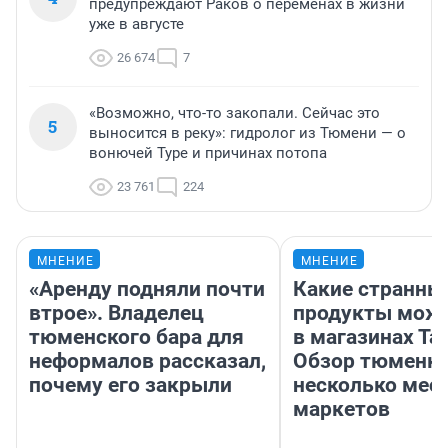
предупреждают Раков о переменах в жизни
уже в августе
26 674
7
«Возможно, что-то закопали. Сейчас это
5
выносится в реку»: гидролог из Тюмени — о
вонючей Туре и причинах потопа
23 761
224
МНЕНИЕ
МНЕНИЕ
«Аренду подняли почти
Какие странны
втрое». Владелец
продукты можн
тюменского бара для
в магазинах Та
неформалов рассказал,
Обзор тюменки
почему его закрыли
несколько мес
маркетов