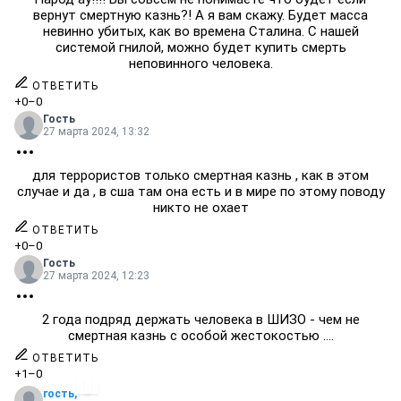
вернут смертную казнь?! А я вам скажу. Будет масса
невинно убитых, как во времена Сталина. С нашей
системой гнилой, можно будет купить смерть
неповинного человека.
ОТВЕТИТЬ
+0
–0
Гость
27 марта 2024, 13:32
для террористов только смертная казнь , как в этом
случае и да , в сша там она есть и в мире по этому поводу
никто не охает
ОТВЕТИТЬ
+0
–0
Гость
27 марта 2024, 12:23
2 года подряд держать человека в ШИЗО - чем не
смертная казнь с особой жестокостью ....
ОТВЕТИТЬ
+1
–0
гость,