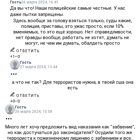
Гость
26 марта 2024, 16:41
Да вы что! Наши полицейские самые честные. У нас
даже пытки запрещены.
Здесь вообще за голову взяться только, суды какие,
полиция, приставы, это ужас просто, если 10%
вменяемых, то это ещё хорошо. Нет справедливости,
нет правды вообще, работать не хотят, думать не
могут, не чем им думать, обалдеть просто
ОТВЕТИТЬ
+1
–0
Гость
27 марта 2024, 13:44
а что не так? Для террористов нужна, в твоей сша она
есть
ОТВЕТИТЬ
+0
–0
Гость
26 марта 2024, 15:58
Много лет хочу предложить вид наказания как "забвение",
но как достучаться до законодателя? Осудили того же
террориста к пожизненному лишению с забвением и все...