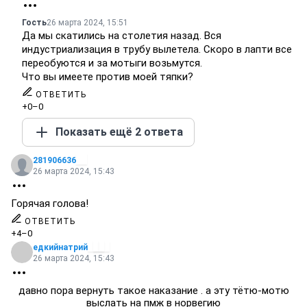
Гость
26 марта 2024, 15:51
Да мы скатились на столетия назад. Вся
индустриализация в трубу вылетела. Скоро в лапти все
переобуются и за мотыги возьмутся.
Что вы имеете против моей тяпки?
ОТВЕТИТЬ
+0
–0
Показать ещё 2 ответа
281906636
26 марта 2024, 15:43
Горячая голова!
ОТВЕТИТЬ
+4
–0
едкийнатрий
26 марта 2024, 15:43
давно пора вернуть такое наказание . а эту тётю-мотю
выслать на пмж в норвегию