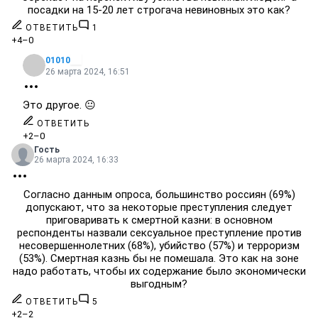
посадки на 15-20 лет строгача невиновных это как?
ОТВЕТИТЬ
1
+4
–0
01010
26 марта 2024, 16:51
Это другое. 😐
ОТВЕТИТЬ
+2
–0
Гость
26 марта 2024, 16:33
Согласно данным опроса, большинство россиян (69%)
допускают, что за некоторые преступления следует
приговаривать к смертной казни: в основном
респонденты назвали сексуальное преступление против
несовершеннолетних (68%), убийство (57%) и терроризм
(53%). Смертная казнь бы не помешала. Это как на зоне
надо работать, чтобы их содержание было экономически
выгодным?
ОТВЕТИТЬ
5
+2
–2