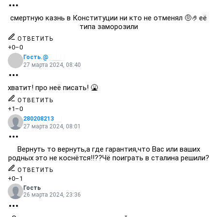
смертную казнь в Конституции ни кто не отменял 🤨🤌её
типа заморозили
ОТВЕТИТЬ
+0
–0
Гость.@
27 марта 2024, 08:40
хватит! про неё писать! 🤮
ОТВЕТИТЬ
+1
–0
280208213
27 марта 2024, 08:01
Вернуть то вернуть,а где гарантия,что Вас или ваших
родных это не коснётся!!??Чё поиграть в сталина решили?
ОТВЕТИТЬ
+0
–1
Гость
26 марта 2024, 23:36