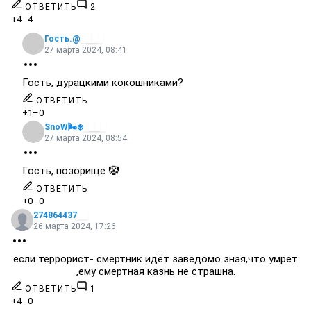
ОТВЕТИТЬ
2
+4
–4
Гость.@
27 марта 2024, 08:41
Гость, дурацкими кокошниками?
ОТВЕТИТЬ
+1
–0
SnoW🌬️❄️
27 марта 2024, 08:54
Гость, позорище 🤡
ОТВЕТИТЬ
+0
–0
274864437
26 марта 2024, 17:26
если террорист- смертник идёт заведомо зная,что умрет
,ему смертная казнь не страшна.
ОТВЕТИТЬ
1
+4
–0