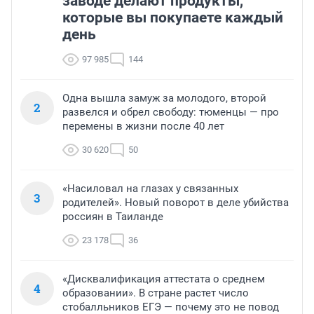
заводе делают продукты,
которые вы покупаете каждый
день
97 985
144
Одна вышла замуж за молодого, второй
2
развелся и обрел свободу: тюменцы — про
перемены в жизни после 40 лет
30 620
50
«Насиловал на глазах у связанных
3
родителей». Новый поворот в деле убийства
россиян в Таиланде
23 178
36
«Дисквалификация аттестата о среднем
4
образовании». В стране растет число
стобалльников ЕГЭ — почему это не повод