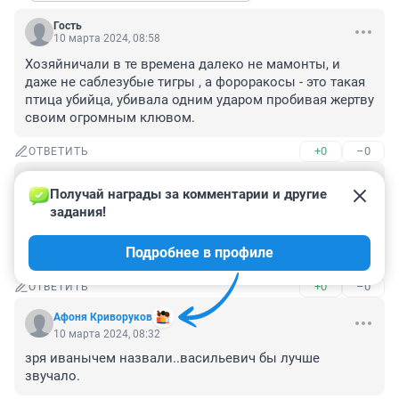
Гость
10 марта 2024, 08:58
Хозяйничали в те времена далеко не мамонты, и 
даже не саблезубые тигры , а фороракосы - это такая 
птица убийца, убивала одним ударом пробивая жертву 
своим огромным клювом.
+0
–0
ОТВЕТИТЬ
Гость
10 марта 2024, 08:44
Получай награды за комментарии и другие 
задания!
Радиоуглеродный анализ это такой же раздутый 
миф.Погрешность 5 %.Два рядом растущих дерева по 
Подробнее в профиле
этому анализу покажут кратно разный результат.
+0
–0
ОТВЕТИТЬ
Афоня Криворуков
10 марта 2024, 08:32
зря иванычем назвали..васильевич бы лучше 
звучало.