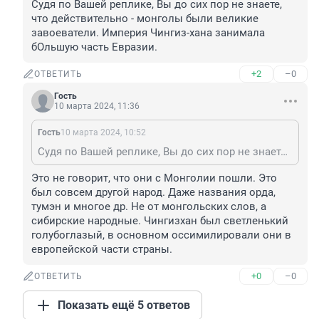
Судя по Вашей реплике, Вы до сих пор не знаете, 
что действительно - монголы были великие 
завоеватели. Империя Чингиз-хана занимала 
бОльшую часть Евразии.
+2
–0
ОТВЕТИТЬ
Гость
10 марта 2024, 11:36
Гость
10 марта 2024, 10:52
Судя по Вашей реплике, Вы до сих пор не знаете, что действительно - монголы были великие завоеватели. Империя Чингиз-хана занимала бОльшую часть Евразии.
Это не говорит, что они с Монголии пошли. Это 
был совсем другой народ. Даже названия орда, 
тумэн и многое др. Не от монгольских слов, а 
сибирские народные. Чингизхан был светленький 
голубоглазый, в основном оссимилировали они в 
европейской части страны.
+0
–0
ОТВЕТИТЬ
Показать ещё 5 ответов