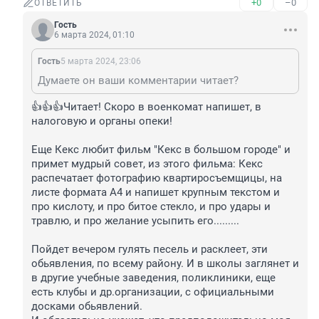
+0
–0
ОТВЕТИТЬ
Гость
6 марта 2024, 01:10
Гость
5 марта 2024, 23:06
Думаете он ваши комментарии читает?
👍👍👍Читает! Скоро в военкомат напишет, в 
налоговую и органы опеки!

Еще Кекс любит фильм "Кекс в большом городе" и 
примет мудрый совет, из этого фильма: Кекс 
распечатает фотографию квартиросъемщицы, на 
листе формата А4 и напишет крупным текстом и 
про кислоту, и про битое стекло, и про удары и 
травлю, и про желание усыпить его.........

Пойдет вечером гулять песель и расклеет, эти 
обьявления, по всему району. И в школы заглянет и 
в другие учебные заведения, поликлиники, еще 
есть клубы и др.организации, с официальными 
досками обьявлений.
