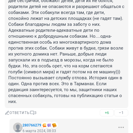
две сестрички, обожают детей, дети их не боятся, 
родители детей не опасаются и разрешают общаться с 
собаками. Эти собакули всегда там, где дети, 
спокойно лежат на детских площадках (не гадят там). 
Собаки благодарны людям за заботу о них. 
Адекватные родители-адекватные дети по 
отношению к добродушным собакам. Но....одна-
единственная особь из многоквартирного дома 
против этих собак. Собаки живут в будке, грязи возле 
их уютного домика нет. Раньше, добрые люди 
запускали их в подъезд в морозы, когда не было 
будки. Но, эта особь орет, что на корм слетаются 
голуби (символ мира) и гадят потом на ее машину))) 
Постоянно вызывает службу отлова. История один в 
один. Одна против всех. Это в Тарманах. Если 
редакция заинтересуется, то мы, защитники наших 
спасенных собакуль, готовы на публикацию статьи о 
них.
+6
–1
ОТВЕТИТЬ
3
280766279
6 марта 2024, 08:03