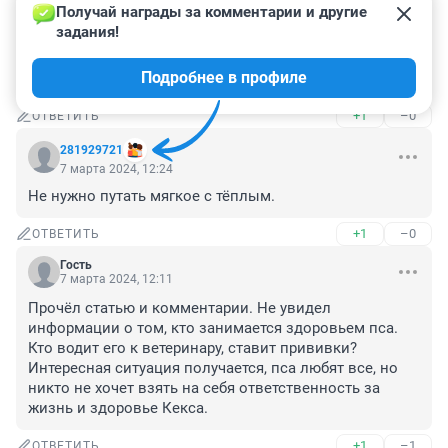
Получай награды за комментарии и другие 
Гость
10 марта 2024, 18:42
задания!
Как-то странно, только на одних "нападает"... Может 
Подробнее в профиле
они бешенные!?
+1
–0
ОТВЕТИТЬ
281929721
7 марта 2024, 12:24
Не нужно путать мягкое с тёплым.
+1
–0
ОТВЕТИТЬ
Гость
7 марта 2024, 12:11
Прочёл статью и комментарии. Не увидел 
информации о том, кто занимается здоровьем пса. 
Кто водит его к ветеринару, ставит прививки? 
Интересная ситуация получается, пса любят все, но 
никто не хочет взять на себя ответственность за 
жизнь и здоровье Кекса.
+1
–1
ОТВЕТИТЬ