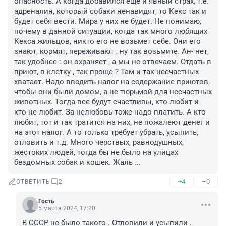
опасность. А когда добавился еще и явный страх, т.е. 
адреналин, который собаки ненавидят, то Кекс так и 
будет себя вести. Мира у них не будет. Не понимаю, 
почему в данной ситуации, когда так много любящих 
Кекса жильцов, никто его не возьмет себе. Они его 
знают, кормят, переживают , ну так возьмите. Ан- нет, 
так удобнее : он охраняет , а мы не отвечаем. Отдать в 
приют, в клетку , так проще ? Там и так несчастных 
хватает. Надо вводить налог на содержание приютов, 
чтобы они были домом, а не тюрьмой для несчастных 
животных. Тогда все будут счастливы, кто любит и 
кто не любит. За нелюбовь тоже надо платить. А кто 
любит, тот и так тратится на них, не пожалеют денег и 
на этот налог. А то только требует убрать, усыпить, 
отловить и т.д. Много черствых, равнодушных, 
жестоких людей, тогда бы не было на улицах 
бездомных собак и кошек. Жаль ...
+4
–0
ОТВЕТИТЬ
2
Гость
5 марта 2024, 17:20
В СССР не было такого . Отловили и усыпили . 