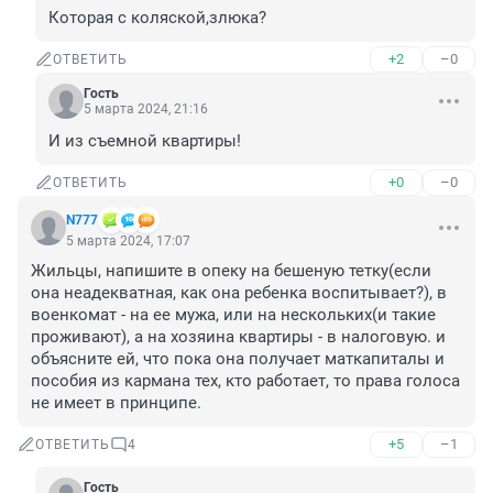
Которая с коляской,злюка?
+2
–0
ОТВЕТИТЬ
Гость
5 марта 2024, 21:16
И из съемной квартиры!
+0
–0
ОТВЕТИТЬ
N777
5 марта 2024, 17:07
Жильцы, напишите в опеку на бешеную тетку(если 
она неадекватная, как она ребенка воспитывает?), в 
военкомат - на ее мужа, или на нескольких(и такие 
проживают), а на хозяина квартиры - в налоговую. и 
объясните ей, что пока она получает маткапиталы и 
пособия из кармана тех, кто работает, то права голоса 
не имеет в принципе.
+5
–1
ОТВЕТИТЬ
4
Гость