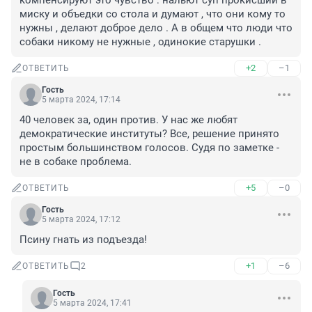
компенсируют это чувство : нальют суп прокисший в 
миску и объедки со стола и думают , что они кому то 
нужны , делают доброе дело . А в общем что люди что 
собаки никому не нужные , одинокие старушки .
+2
–1
ОТВЕТИТЬ
Гость
5 марта 2024, 17:14
40 человек за, один против. У нас же любят 
демократические институты? Все, решение принято 
простым большинством голосов. Судя по заметке - 
не в собаке проблема.
+5
–0
ОТВЕТИТЬ
Гость
5 марта 2024, 17:12
Псину гнать из подъезда!
+1
–6
ОТВЕТИТЬ
2
Гость
5 марта 2024, 17:41