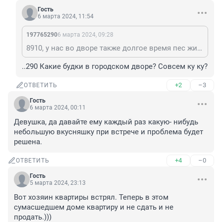
Гость
6 марта 2024, 11:54
197765290
6 марта 2024, 09:28
8910, у нас во дворе также долгое время пес жил, сделали ему будку. Детей обожал. Чужих собак во двор не пускал. Однажды какой-то мужчина обидел его, и он стал облаивать всех чужих мужчин, которые просто проходили через наш двор. В итоге куда-то пропал, причем вместе с будкой 🤔
..290 Какие будки в городском дворе? Совсем ку ку?
+2
–3
ОТВЕТИТЬ
Гость
6 марта 2024, 00:11
Девушка, да давайте ему каждый раз какую- нибудь 
небольшую вкусняшку при встрече и проблема будет 
решена.
+4
–0
ОТВЕТИТЬ
Гость
5 марта 2024, 23:13
Вот хозяин квартиры встрял. Теперь в этом 
сумасшедшем доме квартиру и не сдать и не 
продать.)))