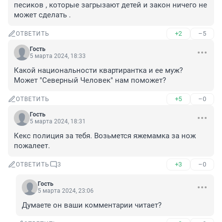
песиков , которые загрызают детей и закон ничего не 
может сделать .
+2
–5
ОТВЕТИТЬ
Гость
5 марта 2024, 18:33
Какой национальности квартирантка и ее муж? 
Может "Северный Человек" нам поможет?
+5
–0
ОТВЕТИТЬ
Гость
5 марта 2024, 18:31
Кекс полиция за тебя. Возьмется яжемамка за нож 
пожалеет.
+3
–0
ОТВЕТИТЬ
3
Гость
5 марта 2024, 23:06
Думаете он ваши комментарии читает?