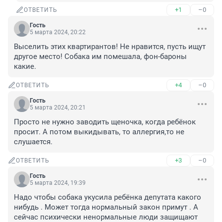
+1
–0
ОТВЕТИТЬ
Гость
5 марта 2024, 20:22
Выселить этих квартирантов! Не нравится, пусть ищут 
другое место! Собака им помешала, фон-бароны 
какие.
+4
–0
ОТВЕТИТЬ
Гость
5 марта 2024, 20:21
Просто не нужно заводить щеночка, когда ребёнок 
просит. А потом выкидывать, то аллергия,то не 
слушается.
+3
–0
ОТВЕТИТЬ
Гость
5 марта 2024, 19:39
Надо чтобы собака укусила ребёнка депутата какого 
нибудь . Может тогда нормальный закон примут . А 
сейчас психически ненормальные люди защищают 