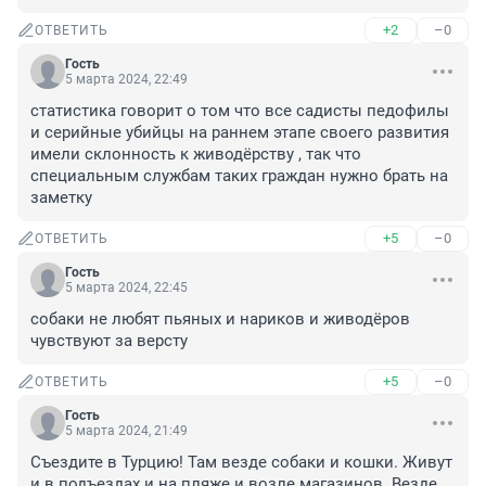
+2
–0
ОТВЕТИТЬ
Гость
5 марта 2024, 22:49
статистика говорит о том что все садисты педофилы 
и серийные убийцы на раннем этапе своего развития 
имели склонность к живодёрству , так что 
специальным службам таких граждан нужно брать на 
заметку
+5
–0
ОТВЕТИТЬ
Гость
5 марта 2024, 22:45
собаки не любят пьяных и нариков и живодёров 
чувствуют за версту
+5
–0
ОТВЕТИТЬ
Гость
5 марта 2024, 21:49
Съездите в Турцию! Там везде собаки и кошки. Живут 
и в подъездах и на пляже и возле магазинов. Везде 