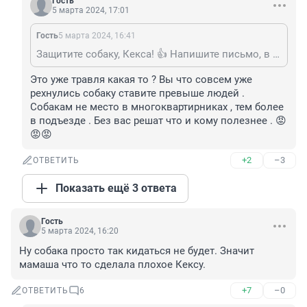
Гость
5 марта 2024, 17:01
Гость
5 марта 2024, 16:41
Защитите собаку, Кекса! 👍 Напишите письмо, в военкомат. С указанием адреса квартиросьемщиков и по возможности данных, проживающего там мужчины. Почему он молодой ...., избегает призыва??? Неоднократные обращения, дадут результат, поверте. Стоит ему только туда попасть. И участковым будет чем заняться. Родину защищать полезнее, чем прыгать под дудку разродившейся жены.
Это уже травля какая то ? Вы что совсем уже 
рехнулись собаку ставите превыше людей . 
Собакам не место в многоквартирниках , тем более 
в подъезде . Без вас решат что и кому полезнее . 😡
😡😡
+2
–3
ОТВЕТИТЬ
Показать ещё 3 ответа
Гость
5 марта 2024, 16:20
Ну собака просто так кидаться не будет. Значит 
мамаша что то сделала плохое Кексу.
+7
–0
ОТВЕТИТЬ
6