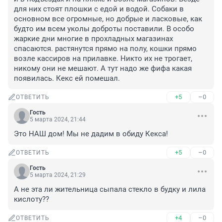
для них стоят плошки с едой и водой. Собаки в 
основном все огромные, но добрые и ласковые, как 
будто им всем уколы доброты поставили. В особо 
жаркие дни многие в прохладных магазинах 
спасаются. растянутся прямо на полу, кошки прямо 
возле кассиров на прилавке. Никто их не трогает, 
никому они не мешают. А тут надо же фифа какая 
появилась. Кекс ей помешал.
+5
–0
ОТВЕТИТЬ
Гость
5 марта 2024, 21:44
Это НАШ дом! Мы не дадим в обиду Кекса!
+5
–0
ОТВЕТИТЬ
Гость
5 марта 2024, 21:29
А не эта ли жительница сыпала стекло в будку и лила 
кислоту??
+4
–0
ОТВЕТИТЬ