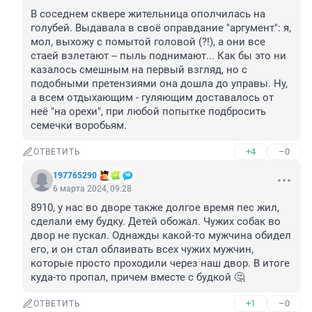
В соседнем сквере жительница ополчилась на 
голубей. Выдавала в своё оправдание "аргумент": я, 
мол, выхожу с помытой головой (?!), а они все 
стаей взлетают -- пыль поднимают... Как бы это ни 
казалось смешным на первый взгляд, но с 
подобными претензиями она дошла до управы. Ну, 
а всем отдыхающим - гуляющим доставалось от 
неё "на орехи", при любой попытке подбросить 
семечки воробьям.
+4
–0
ОТВЕТИТЬ
197765290
6 марта 2024, 09:28
8910, у нас во дворе также долгое время пес жил, 
сделали ему будку. Детей обожал. Чужих собак во 
двор не пускал. Однажды какой-то мужчина обидел 
его, и он стал облаивать всех чужих мужчин, 
которые просто проходили через наш двор. В итоге 
куда-то пропал, причем вместе с будкой 🤔
+1
–0
ОТВЕТИТЬ