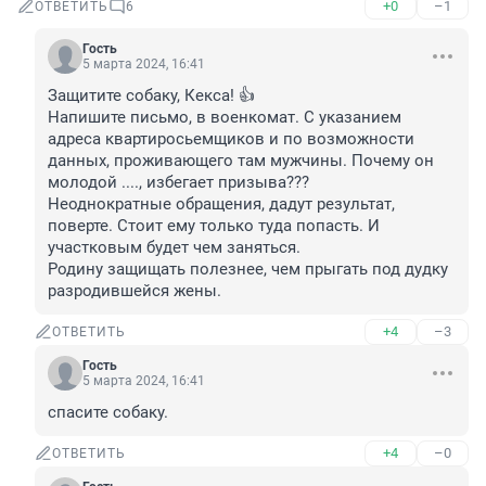
+0
–1
ОТВЕТИТЬ
6
Гость
5 марта 2024, 16:41
Защитите собаку, Кекса! 👍

Напишите письмо, в военкомат. С указанием 
адреса квартиросьемщиков и по возможности 
данных, проживающего там мужчины. Почему он 
молодой ...., избегает призыва???

Неоднократные обращения, дадут результат, 
поверте. Стоит ему только туда попасть. И 
участковым будет чем заняться.

Родину защищать полезнее, чем прыгать под дудку 
разродившейся жены.
+4
–3
ОТВЕТИТЬ
Гость
5 марта 2024, 16:41
спасите собаку.
+4
–0
ОТВЕТИТЬ