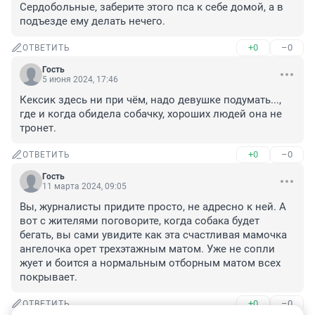
Сердобольные, заберите этого пса к себе домой, а в 
подъезде ему делать нечего.
+0
–0
ОТВЕТИТЬ
Гость
5 июня 2024, 17:46
Кексик здесь ни при чём, надо девушке подумать..., 
где и когда обидела собачку, хороших людей она не 
тронет.
+0
–0
ОТВЕТИТЬ
Гость
11 марта 2024, 09:05
Вы, журналисты придите просто, не адресно к ней. А 
вот с жителями поговорите, когда собака будет 
бегать, вы сами увидите как эта счастливая мамочка 
ангелочка орет трехэтажным матом. Уже не сопли 
жует и боится а нормальным отборным матом всех 
покрывает.
+0
–0
ОТВЕТИТЬ