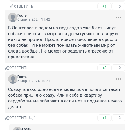
+1
–0
ОТВЕТИТЬ
Гость
6 марта 2024, 11:42
В Лангепасе в одном из подъездов уже 5 лет живут 
собаки они спят в морозы а днем гуляют по двору и 
никто не против. Просто новое поколение выросло 
без собак . И не может понимать животный мир от 
слова вообще . Не может определить агрессию от 
приветствия .
+3
–0
ОТВЕТИТЬ
Гость
6 марта 2024, 10:21
Скажу только одно если в моём доме появится такая 
собака при....лю сразу. Или к себе в квартиру 
сердобольные забирают а если нет в подъезде нечего 
делать.
+1
–3
ОТВЕТИТЬ
1
Гость