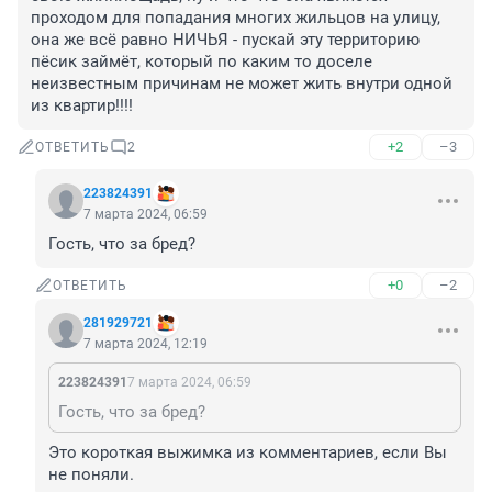
проходом для попадания многих жильцов на улицу, 
она же всё равно НИЧЬЯ - пускай эту территорию 
пёсик займёт, который по каким то доселе 
неизвестным причинам не может жить внутри одной 
из квартир!!!!
+2
–3
ОТВЕТИТЬ
2
223824391
7 марта 2024, 06:59
Гость, что за бред?
+0
–2
ОТВЕТИТЬ
281929721
7 марта 2024, 12:19
223824391
7 марта 2024, 06:59
Гость, что за бред?
Это короткая выжимка из комментариев, если Вы 
не поняли.