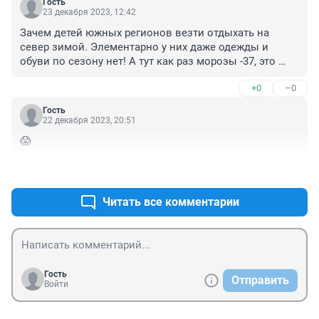
Гость
23 декабря 2023, 12:42
Зачем детей южных регионов везти отдыхать на 
север зимой. Элементарно у них даже одежды и 
обуви по сезону нет! А тут как раз морозы -37, это 
закономерно, что дети начали болеть. Что случилось 
+0
–0
с девочкой, какая причина смерти, когда и чем она 
заболела??? Вот тут очень много вопросов на 
Гость
которые должно ответить следствие. И кто-то 
22 декабря 2023, 20:51
должен понести наказание?
😱
+0
–0
Читать все комментарии
Гость
Отправить
Войти