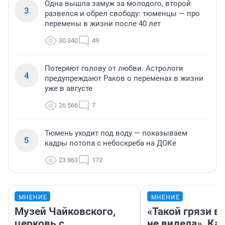
Одна вышла замуж за молодого, второй
3
развелся и обрел свободу: тюменцы — про
перемены в жизни после 40 лет
30 340
49
Потеряют голову от любви. Астрологи
4
предупреждают Раков о переменах в жизни
уже в августе
26 566
7
Тюмень уходит под воду — показываем
5
кадры потопа с небоскреба на ДОКе
23 863
172
МНЕНИЕ
МНЕНИЕ
Музей Чайковского,
«Такой грязи в
церковь с
не видела». Ка