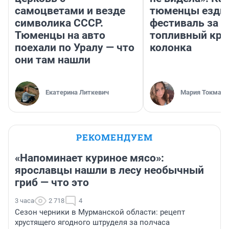
самоцветами и везде
тюменцы ездил
символика СССР.
фестиваль за 9
Тюменцы на авто
топливный кри
поехали по Уралу — что
колонка
они там нашли
Екатерина Литкевич
Мария Токмако
РЕКОМЕНДУЕМ
«Напоминает куриное мясо»:
ярославцы нашли в лесу необычный
гриб — что это
3 часа
2 718
4
Сезон черники в Мурманской области: рецепт
хрустящего ягодного штруделя за полчаса