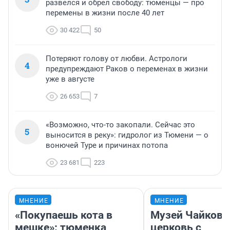
развелся и обрел свободу: тюменцы — про
перемены в жизни после 40 лет
30 422
50
Потеряют голову от любви. Астрологи
4
предупреждают Раков о переменах в жизни
уже в августе
26 653
7
«Возможно, что-то закопали. Сейчас это
5
выносится в реку»: гидролог из Тюмени — о
вонючей Туре и причинах потопа
23 681
223
МНЕНИЕ
МНЕНИЕ
«Покупаешь кота в
Музей Чайковс
мешке»: тюменка
церковь с