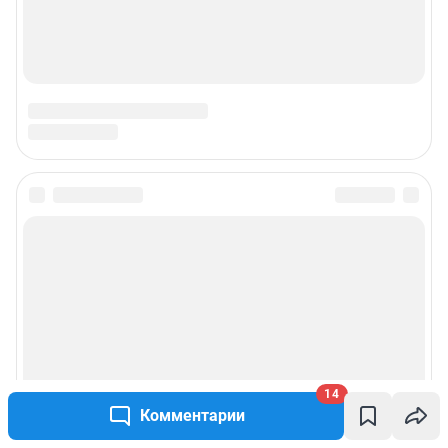
Наши вакансии
Техподдержка
Предвыборная агитация
Статистика канала в MAX
Все города сети
Мобильное приложение
Google Play
App Store
Мы в соцсетях
14
Комментарии