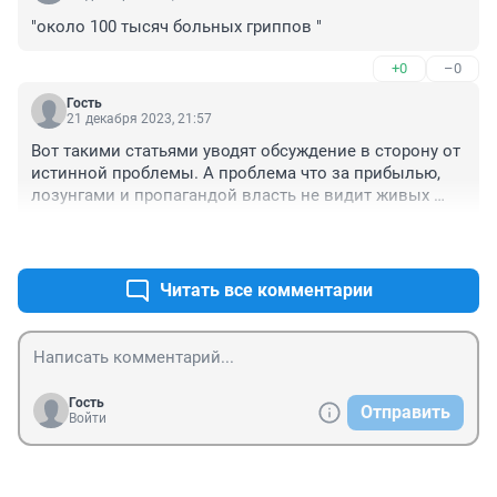
"около 100 тысяч больных гриппов "
+0
–0
Гость
21 декабря 2023, 21:57
Вот такими статьями уводят обсуждение в сторону от 
истинной проблемы. А проблема что за прибылью, 
лозунгами и пропагандой власть не видит живых 
людей. Им надо было себя пропиарить, но никому не 
+0
–0
было дела как отдыхают дети. Где были кухаморы, 
почему не проверили в каких условиях содержатся 
дети. Были сильные морозы. Дети заболели уже в 
Читать все комментарии
лагере. Кто за это ответит?!
Гость
Отправить
Войти