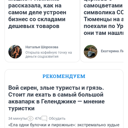
рассказала, как на
самоцветами и
самом деле устроен
символика ССС
бизнес со складами
Тюменцы на ав
дешевых товаров
поехали по Ура
они там нашли
Наталья Шорохова
Екатерина Лит
Открыла кофейную точку на
деньги соцразвития
РЕКОМЕНДУЕМ
Вой сирен, злые туристы и грязь.
Стоит ли ехать в самый большой
аквапарк в Геленджике — мнение
туристки
34 минуты
474
Обсудить
«Ела одни булочки и пирожные»: экстремально худые