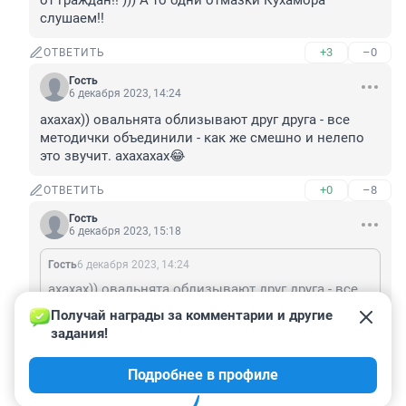
от граждан!! ))) А то одни отмазки Кухамора 
слушаем!!
+3
–0
ОТВЕТИТЬ
Гость
6 декабря 2023, 14:24
ахахах)) овальнята облизывают друг друга - все 
методички объединили - как же смешно и нелепо 
это звучит. ахахахах😂
+0
–8
ОТВЕТИТЬ
Гость
6 декабря 2023, 15:18
Гость
6 декабря 2023, 14:24
ахахах)) овальнята облизывают друг друга - все методички объединили - как же смешно и нелепо это звучит. ахахахах😂
Получай награды за комментарии и другие 
Прими успокоительное и иди спать )) юродивый
задания!
+3
–0
ОТВЕТИТЬ
Подробнее в профиле
Показать ещё 1 ответ