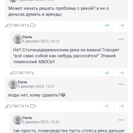
Может начать решать проблему с рекой? а не о 
деньгах думать и аренды
+4
–0
ОТВЕТИТЬ
1
Гость
6 декабря 2023, 14:12
Не!! Столицедеревенским река не важна! Говорят 
"всё само собой как нибудь рассосётся!" Этакий 
тюменский АВОСЬ!!
+2
–0
ОТВЕТИТЬ
Гость
6 декабря 2023, 13:31
воды нет, кому сдавать?😂
+1
–0
ОТВЕТИТЬ
1
Гость
6 декабря 2023, 13:32
так просто, плавсредства пусть стоят,а река дальше 