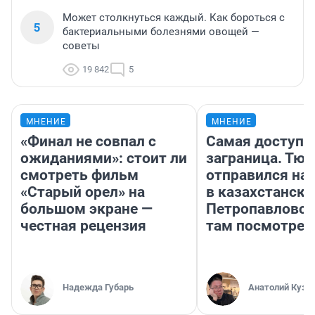
Может столкнуться каждый. Как бороться с
5
бактериальными болезнями овощей —
советы
19 842
5
МНЕНИЕ
МНЕНИЕ
«Финал не совпал с
Самая доступн
ожиданиями»: стоит ли
заграница. Тю
смотреть фильм
отправился на
«Старый орел» на
в казахстански
большом экране —
Петропавловск
честная рецензия
там посмотрет
Надежда Губарь
Анатолий Кузн