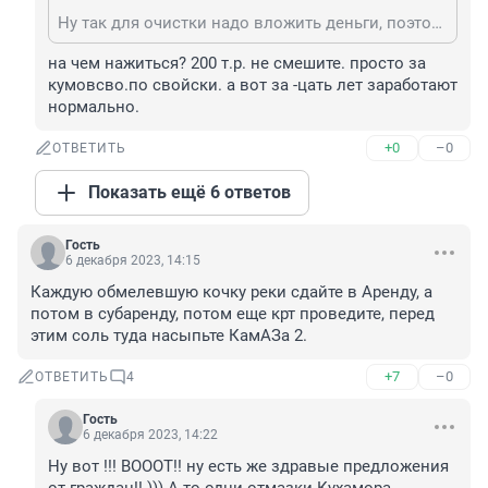
Ну так для очистки надо вложить деньги, поэтому вспомнили о федеральной собственности, чтобы найти предлог не делать очистку. А когда речь о том чтобы нажиться, про федеральную собственность можно забыть.
на чем нажиться? 200 т.р. не смешите. просто за 
кумовсво.по свойски. а вот за -цать лет заработают 
нормально.
+0
–0
ОТВЕТИТЬ
Показать ещё 6 ответов
Гость
6 декабря 2023, 14:15
Каждую обмелевшую кочку реки сдайте в Аренду, а 
потом в субаренду, потом еще крт проведите, перед 
этим соль туда насыпьте КамАЗа 2.
+7
–0
ОТВЕТИТЬ
4
Гость
6 декабря 2023, 14:22
Ну вот !!! ВОООТ!! ну есть же здравые предложения 