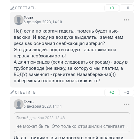
+0
–0
ОТВЕТИТЬ
Гость
6 декабря 2023, 14:10
Не)) если по картам гадать.. тюмень будет нью-
васюки. И воду из воздуха выделять.. зачем нам 
река как основная снабжающая артерия? 

Это для людей: вода и воздух - залог жизни и 
первая необходимость! 

А для тюменцев (если следовать опросам) - воду в 
трубопроводе (не жижу, за которую мы платим, а 
ВОДУ) заменяет - гранитная Наааабережная))) 
набережная головного мозга какая-то!
+2
–2
ОТВЕТИТЬ
Гость
6 декабря 2023, 14:11
Гость
6 декабря 2023, 13:48
не может быть. Это только страшилки стенгазеты 72. Повышение и понижение уровня воды в реке это естественный природный процесс. Осадков не было почти, лето жаркое. Следующей весной всё восполнится
Да да .. видимо, вы с моором с одной шпаргалки 