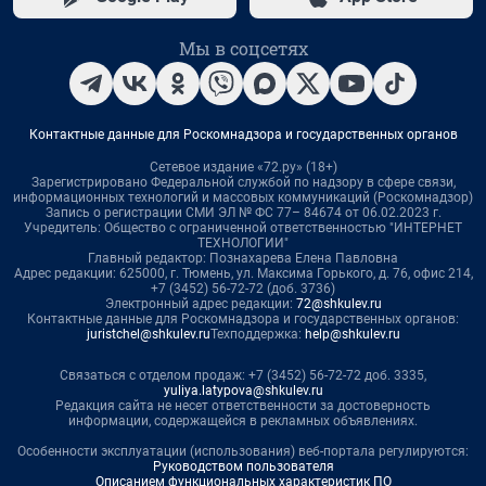
Мы в соцсетях
Контактные данные для Роскомнадзора и государственных органов
Сетевое издание «72.ру» (18+)
Зарегистрировано Федеральной службой по надзору в сфере связи,
информационных технологий и массовых коммуникаций (Роскомнадзор)
Запись о регистрации СМИ ЭЛ № ФС 77– 84674 от 06.02.2023 г.
Учредитель: Общество с ограниченной ответственностью "ИНТЕРНЕТ
ТЕХНОЛОГИИ"
Главный редактор: Познахарева Елена Павловна
Адрес редакции: 625000, г. Тюмень, ул. Максима Горького, д. 76, офис 214,
+7 (3452) 56-72-72 (доб. 3736)
Электронный адрес редакции:
72@shkulev.ru
Контактные данные для Роскомнадзора и государственных органов:
juristchel@shkulev.ru
Техподдержка:
help@shkulev.ru
Связаться с отделом продаж: +7 (3452) 56-72-72 доб. 3335,
yuliya.latypova@shkulev.ru
Редакция сайта не несет ответственности за достоверность
информации, содержащейся в рекламных объявлениях.
Особенности эксплуатации (использования) веб-портала регулируются:
Руководством пользователя
Описанием функциональных характеристик ПО