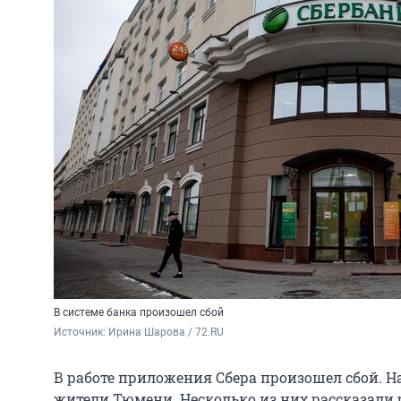
В системе банка произошел сбой
Источник: 
Ирина Шарова / 72.RU
В работе приложения Сбера произошел сбой. Н
жители Тюмени. Несколько из них рассказали р