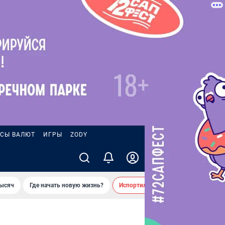
СЫ ВАЛЮТ
ИГРЫ
ZODY
тысяч
Где начать новую жизнь?
Испортил десятки машин во дворе 