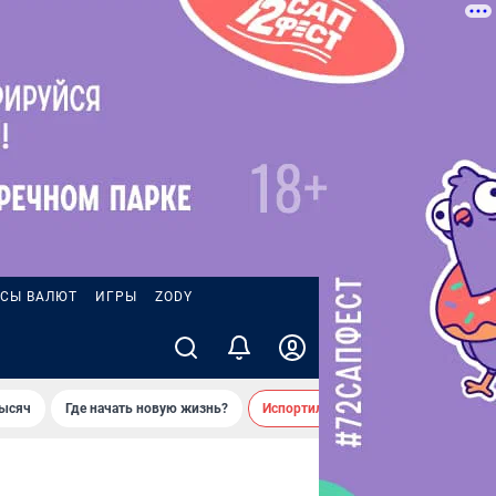
СЫ ВАЛЮТ
ИГРЫ
ZODY
тысяч
Где начать новую жизнь?
Испортил десятки машин во дворе 