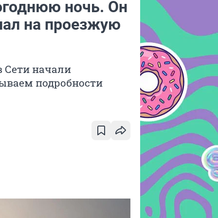
огоднюю ночь. Он
пал на проезжую
в Сети начали
зываем подробности