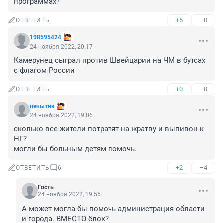
программах?
+5
–0
ОТВЕТИТЬ
198595424
24 ноября 2022, 20:17
Камерунец сыграл против Швейцарии на ЧМ в бутсах 
с флагом России
+0
–0
ОТВЕТИТЬ
ненытик
24 ноября 2022, 19:06
сколько все жители потратят на жратву и выпивон к 
НГ?

могли бы больным детям помочь.
+2
–4
ОТВЕТИТЬ
6
Гость
24 ноября 2022, 19:55
А может могла бы помочь администрация области 
и города. ВМЕСТО ёлок?