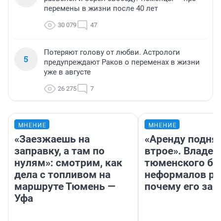
перемены в жизни после 40 лет
30 079
47
Потеряют голову от любви. Астрологи
5
предупреждают Раков о переменах в жизни
уже в августе
26 275
7
МНЕНИЕ
МНЕНИЕ
«Заезжаешь на
«Аренду подня
заправку, а там по
втрое». Владел
нулям»: смотрим, как
тюменского ба
дела с топливом на
неформалов ра
маршруте Тюмень —
почему его за
Уфа