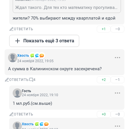
Ждал такого. Для тех кто математику прогуливал: жители потратят на НГ больше 1 млрд руб (700 тх1500руб), администрация всего несколько млн. Поэтому очевидно кто может помочь. Комент про то что в своем глазу у нас бревна не любят замечать.
жители? 70% выбирают между кварплатой и едой
+1
–0
ОТВЕТИТЬ
Показать ещё 3 ответа
Хвость
24 ноября 2022, 19:05
А сумма в Калининском округе засекречена?
+2
–1
ОТВЕТИТЬ
4
Гость
24 ноября 2022, 19:10
1 мл.руб.(см.выше)
+0
–0
ОТВЕТИТЬ
Хвость