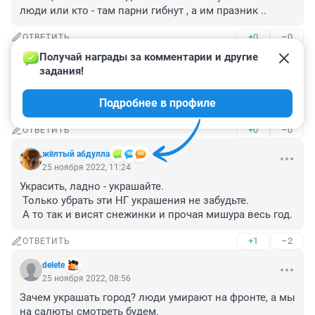
люди или кто - там парни гибнут , а им празник ..
+0
–0
ОТВЕТИТЬ
Получай награды за комментарии и другие 
Гость
25 ноября 2022, 14:32
задания!
Не надо устраивать пир во время чумы. Людям не до 
Подробнее в профиле
праздников-лишь бы выжить в этой тяжелой жизни.
+0
–0
ОТВЕТИТЬ
жёлтый абдулла
25 ноября 2022, 11:24
Украсить, ладно - украшайте.

 Только убрать эти НГ украшения не забудьте.

 А то так и висят снежинки и прочая мишура весь год.
+1
–2
ОТВЕТИТЬ
delete
25 ноября 2022, 08:56
Зачем украшать город? люди умирают на фронте, а мы 
на салюты смотреть будем.