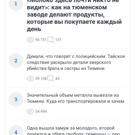
«Молоко здесь почти никто не
1
видит»: как на тюменском
заводе делают продукты,
которые вы покупаете каждый
день
96 751
131
Думали, что говорят с полицейским. Тайское
2
следствие раскрыло детали зверского
убийства брата и сестры из Тюмени
39 108
45
Значительный объем металла вывезли из
3
Тюмени. Куда его транспортировали и зачем
34 494
Одна вышла замуж за молодого, второй
4
развелся и обрел свободу: тюменцы — про