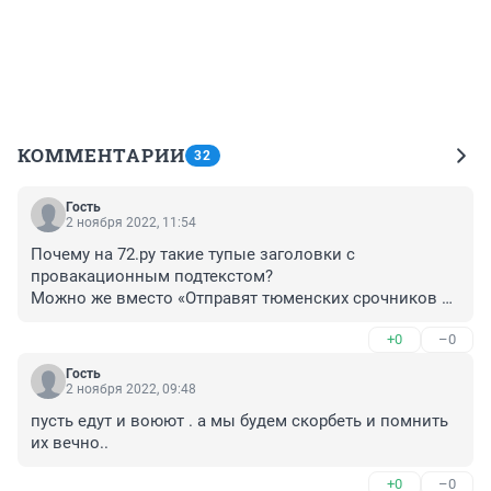
КОММЕНТАРИИ
32
Гость
2 ноября 2022, 11:54
Почему на 72.ру такие тупые заголовки с 
провакационным подтекстом? 

Можно же вместо «Отправят тюменских срочников на 
спецоперацию?, написать "Срочников не отправят на 
+0
–0
СВО" и так почти в каждой статье. Бардак.
Гость
2 ноября 2022, 09:48
пусть едут и воюют . а мы будем скорбеть и помнить 
их вечно..
+0
–0