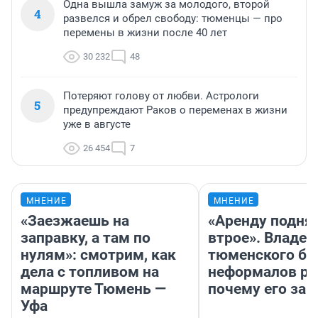
Одна вышла замуж за молодого, второй
4
развелся и обрел свободу: тюменцы — про
перемены в жизни после 40 лет
30 232
48
Потеряют голову от любви. Астрологи
5
предупреждают Раков о переменах в жизни
уже в августе
26 454
7
МНЕНИЕ
МНЕНИЕ
«Заезжаешь на
«Аренду подня
заправку, а там по
втрое». Владел
нулям»: смотрим, как
тюменского ба
дела с топливом на
неформалов ра
маршруте Тюмень —
почему его за
Уфа