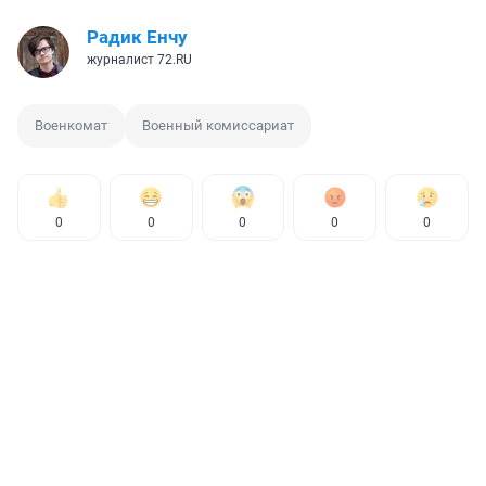
Радик Енчу
журналист 72.RU
Военкомат
Военный комиссариат
0
0
0
0
0