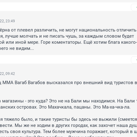
22, 23:49
зёрна от плевел различить, не могут национальность отличить 
, лучше молчать и не писать чушь, за каждым словом будет 
ой или иной мере. Горе коментаторы. Ещё хотим блага какого-т
его не видим...
22, 09:42
 ММА Вагаб Вагабов высказался про внешний вид туристов в
 магазины - это куда? Это не на Бали мы находимся. На Бали 
анских островах. Это Махачкала, пацаны. Это Ма-ха-чка-ла.

я тяжело было, и такие туристы бы здесь не выжили (смеется)
вести. Мы же не ходим в других городах, как захочет наша душа
есть своя культура. Тем более мужчина поражает, который в шо