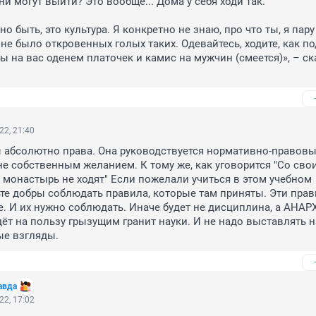
ни могут выйти? Это вообще... Дома у себя ходи так.

 быть, это культура. Я конкретно не знаю, про что ты, я пару
не было откровенных голых таких. Одевайтесь, ходите, как под
мы на вас оденем платочек и камис на мужчин (смеется)», – ск
22, 21:40
 абсолютно права. Она руководствуется нормативно-правовы
не собственным желанием. К тому же, как уговорится "Со свои
 монастырь не ходят" Если пожелали учиться в этом учебном 
ьте добры соблюдать правила, которые там приняты. Эти прав
. И их нужно соблюдать. Иначе будет не дисциплина, а АНАРХ
дёт на пользу грызущим гранит науки. И не надо выставлять на
ые взгляды.
авда
22, 17:02