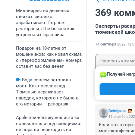
ПЕРЕЙТИ К ПУ
369 ком
Миллиарды на дешевых
стейках: сколько
зарабатывают fix-price-
Эксперты раскр
рестораны «The Бык» и как
тюменской шко
устроена их франшиза
14 сентября 2022, 12:0
Подарок на 18-летие от
мошенников: как новая схема
с «переоформлением» номера
оставит вас без денег
Получай наг
Вода совсем затопила
мост. Как поселок под
Гость
Войти
Тюменью переживает
паводок, которого не было в
его истории — репортаж
Betelgause
11 октября 202
Apple приняла журналиста за
пользователя под санкциями:
Если кто то прот
не пора ли переходить на
многоконфессио