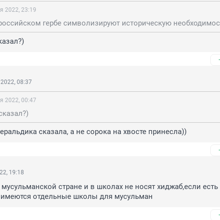
я 2022, 23:19
казал?)
2022, 08:37
я 2022, 00:47
сказал?)
геральдика сказала, а не сорока на хвосте принесла))
22, 19:18
 мусульманской стране и в школах не носят хиджаб,если есть 
 имеются отдельные школы для мусульман