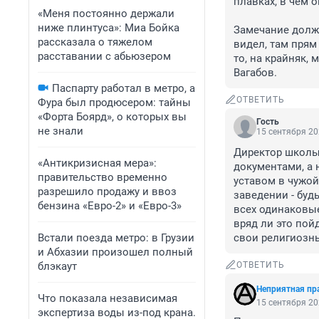
плавках, в чем о
«Меня постоянно держали
ниже плинтуса»: Миа Бойка
Замечание должно
рассказала о тяжелом
видел, там прям 
расставании с абьюзером
то, на крайняк, 
Вагабов.
Паспарту работал в метро, а
ОТВЕТИТЬ
Фура был продюсером: тайны
«Форта Боярд», о которых вы
Гость
не знали
15 сентября 20
Директор школы
«Антикризисная мера»:
документами, а 
правительство временно
уставом в чужой
разрешило продажу и ввоз
заведении - буд
бензина «Евро-2» и «Евро-3»
всех одинаковые
вряд ли это пой
Встали поезда метро: в Грузии
свои религиозн
и Абхазии произошел полный
блэкаут
ОТВЕТИТЬ
Неприятная пр
Что показала независимая
15 сентября 20
экспертиза воды из-под крана.