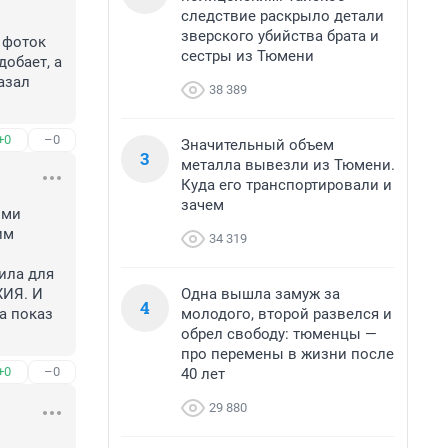
следствие раскрыло детали
зверского убийства брата и
 фоток 
сестры из Тюмени
обает, а 
азал 
38 389
+0
–0
Значительный объем
3
металла вывезли из Тюмени.
Куда его транспортировали и
зачем
ми 
м 
34 319
ила для 
Одна вышла замуж за
ИЯ. И 
4
молодого, второй развелся и
 показ 
обрел свободу: тюменцы —
про перемены в жизни после
+0
–0
40 лет
29 880