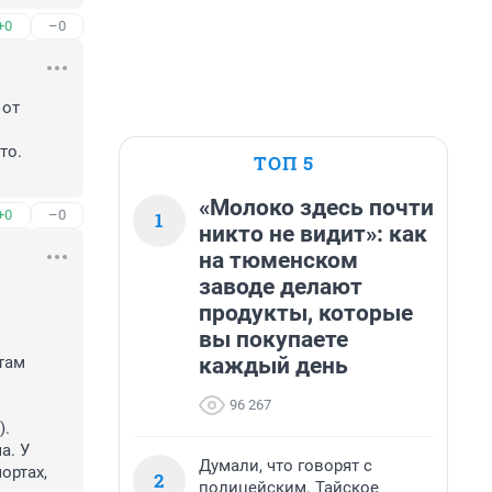
+0
–0
от 
о. 
ТОП 5
«Молоко здесь почти
+0
–0
1
никто не видит»: как
на тюменском
заводе делают
 
продукты, которые
вы покупаете
каждый день
там 
96 267
. 
. У 
Думали, что говорят с
ртах, 
2
полицейским. Тайское