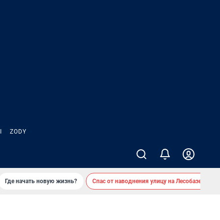
Ы
ZODY
Где начать новую жизнь?
Спас от наводнения улицу на Лесобазе
Д