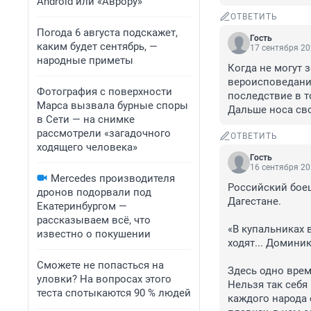
Android или «Аврору»
ОТВЕТИТЬ
Погода 6 августа подскажет,
Гость
каким будет сентябрь, —
17 сентября 20
народные приметы
Когда не могут 
вероисповедания
Фотография с поверхности
последствие в т
Марса вызвала бурные споры
Дальше носа сво
в Сети — на снимке
рассмотрели «загадочного
ОТВЕТИТЬ
ходящего человека»
Гость
16 сентября 20
Mercedes производителя
Российский боец
дронов подорвали под
Дагестане.

Екатеринбургом —
рассказываем всё, что
«В купальниках в
известно о покушении
ходят... Доминик
Сможете не попасться на
Здесь одно врем
уловки? На вопросах этого
Нельзя так себя 
теста спотыкаются 90 % людей
каждого народа 