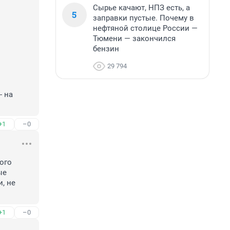
Сырье качают, НПЗ есть, а
5
заправки пустые. Почему в
нефтяной столице России —
Тюмени — закончился
бензин
29 794
 на 
+1
–0
го 
е 
 не 
+1
–0