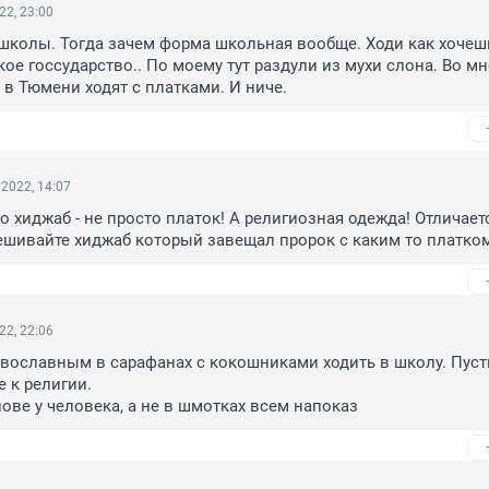
22, 23:00
 школы. Тогда зачем форма школьная вообще. Ходи как хочешь
кое госсударство.. По моему тут раздули из мухи слона. Во мн
 в Тюмени ходят с платками. И ниче.
2022, 14:07
о хиджаб - не просто платок! А религиозная одежда! Отличаетс
ешивайте хиджаб который завещал пророк с каким то платко
22, 22:06
вославным в сарафанах с кокошниками ходить в школу. Пусть
 к религии.

лове у человека, а не в шмотках всем напоказ