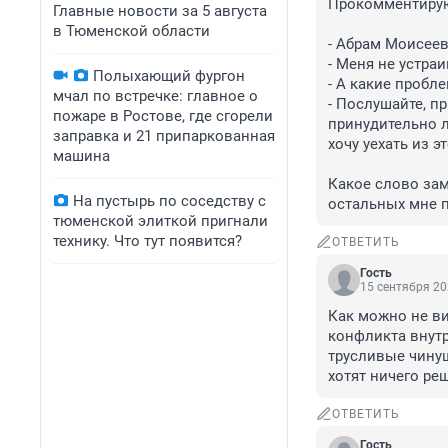
Прокомментирую
Главные новости за 5 августа
в Тюменской области
- Абрам Моисееви
- Меня не устра
Полыхающий фургон
- А какие пробле
мчал по встречке: главное о
- Послушайте, пр
пожаре в Ростове, где сгорели
принудительно ле
заправка и 21 припаркованная
хочу уехать из э
машина
Какое слово зам
На пустырь по соседству с
остальных мне п
тюменской элиткой пригнали
технику. Что тут появится?
ОТВЕТИТЬ
Гость
15 сентября 20
Как можно не ви
конфликта внутр
трусливые чинуш
хотят ничего реш
ОТВЕТИТЬ
Гость