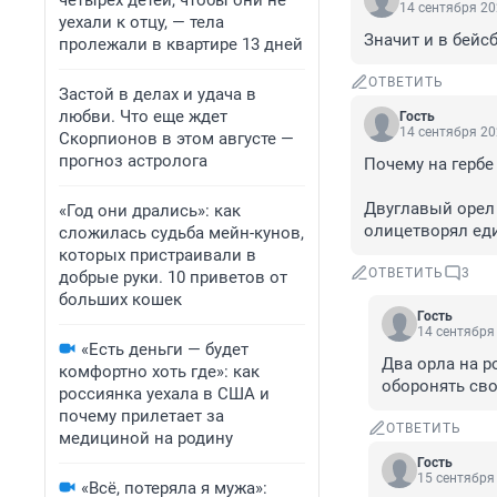
четырех детей, чтобы они не
14 сентября 20
уехали к отцу, — тела
Значит и в бейс
пролежали в квартире 13 дней
ОТВЕТИТЬ
Застой в делах и удача в
любви. Что еще ждет
Гость
14 сентября 20
Скорпионов в этом августе —
прогноз астролога
Почему на гербе
Двуглавый орел 
«Год они дрались»: как
олицетворял еди
сложилась судьба мейн-кунов,
которых пристраивали в
ОТВЕТИТЬ
3
добрые руки. 10 приветов от
больших кошек
Гость
14 сентября 
«Есть деньги — будет
Два орла на р
комфортно хоть где»: как
оборонять свои
россиянка уехала в США и
почему прилетает за
ОТВЕТИТЬ
медициной на родину
Гость
15 сентября 
«Всё, потеряла я мужа»: