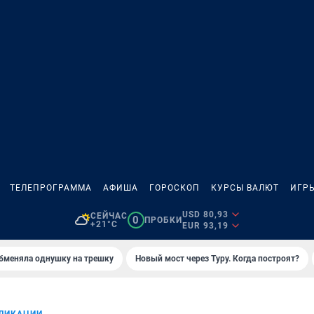
ТЕЛЕПРОГРАММА
АФИША
ГОРОСКОП
КУРСЫ ВАЛЮТ
ИГР
USD 80,93
СЕЙЧАС
0
ПРОБКИ
+21°C
EUR 93,19
бменяла однушку на трешку
Новый мост через Туру. Когда построят?