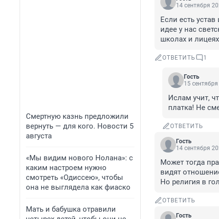
14 сентября 20
Если есть устав
идее у нас светс
школах и лицеях
ОТВЕТИТЬ
1
Гость
15 сентября 
Ислам учит, чт
платка! Не см
Смертную казнь предложили
вернуть — для кого. Новости 5
ОТВЕТИТЬ
августа
Гость
14 сентября 20
«Мы видим нового Нолана»: с
Может тогда пра
каким настроем нужно
видят отношение
смотреть «Одиссею», чтобы
Но религия в го
она не выглядела как фиаско
ОТВЕТИТЬ
Мать и бабушка отравили
Гость