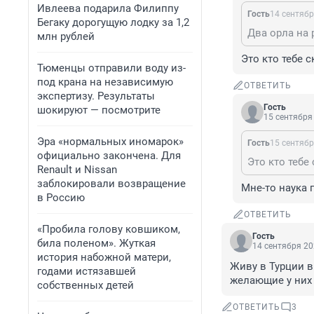
Ивлеева подарила Филиппу
Гость
14 сентябр
Бегаку дорогущую лодку за 1,2
млн рублей
Это кто тебе с
Тюменцы отправили воду из-
под крана на независимую
ОТВЕТИТЬ
экспертизу. Результаты
Гость
шокируют — посмотрите
15 сентября 
Эра «нормальных иномарок»
Гость
15 сентябр
официально закончена. Для
Это кто тебе 
Renault и Nissan
заблокировали возвращение
Мне-то наука 
в Россию
ОТВЕТИТЬ
«Пробила голову ковшиком,
Гость
била поленом». Жуткая
14 сентября 20
история набожной матери,
Живу в Турции в
годами истязавшей
желающие у них
собственных детей
ОТВЕТИТЬ
3