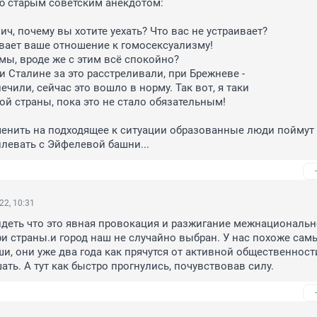
 старым советским анекдотом: 

ч, почему вы хотите уехать? Что вас не устраивает?

ивает ваше отношение к гомосексуализму!

мы, вроде же с этим всё спокойно?

и Сталине за это расстреливали, при Брежневе -

чили, сейчас это вошло в норму. Так вот, я таки

той страны, пока это не стало обязательным!

енить на подходящее к ситуации образованные люди поймут -
левать с Эйфелевой башни...
22, 10:31
деть что это явная провокация и разжигание межнационально
и страны.и город наш не случайно выбран. У нас похоже самы
и, они уже два года как прячутся от активной общественности,
ать. А тут как быстро прогнулись, почувствовав силу.