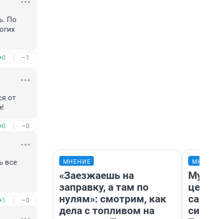
. По 
огих 
+0
–1
я от 
м!
+0
–0
 все 
МНЕНИЕ
МНЕНИ
«Заезжаешь на
Музей
заправку, а там по
церко
нулям»: смотрим, как
самоц
+1
–0
дела с топливом на
симво