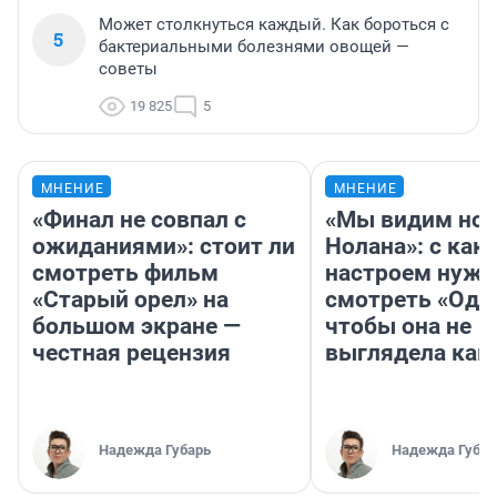
Может столкнуться каждый. Как бороться с
5
бактериальными болезнями овощей —
советы
19 825
5
МНЕНИЕ
МНЕНИЕ
«Финал не совпал с
«Мы видим нов
ожиданиями»: стоит ли
Нолана»: с как
смотреть фильм
настроем нужн
«Старый орел» на
смотреть «Оди
большом экране —
чтобы она не
честная рецензия
выглядела как
Надежда Губарь
Надежда Губар