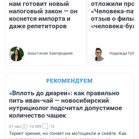
нам готовит новый
отложили прок
налоговый закон — он
«Человека-пау
коснется импорта и
отзыв о фильм
даже репетиторов
«человека-бул
Анастасия Завгородняя
Надежда Губар
РЕКОМЕНДУЕМ
«Вплоть до диареи»: как правильно
пить иван-чай — новосибирский
нутрициолог подсчитал допустимое
количество чашек
21 час
13 059
15
Теряет зрение, но гоняет на мотоцикле и скейте. Как