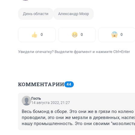
День области
Александр Моор
0
0
0
Увидели опечатку? Выделите фрагмент и нажмите Ctrl+Enter
КОММЕНТАРИИ
44
Гость
14 августа 2022, 21:27
Весь бомонд в сборе. Это они же в грязи по колено 
проводили, это они же мерзли в деревянных, наспе
нашу промышленность. Это они своими "мозолисты
и проездов и переправ. ВОТ ОНА ЭЛИТА с ЖИРН