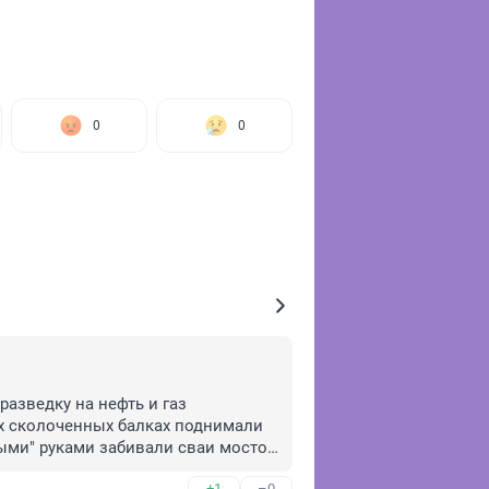
0
0
разведку на нефть и газ 
х сколоченных балках поднимали 
ми" руками забивали сваи мостов 
ЫМИ МОРДАМИ.
+1
–0