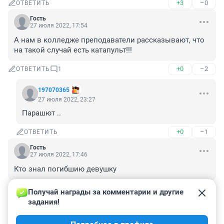
+3
–0
ОТВЕТИТЬ
Гость
27 июля 2022, 17:54
А нам в колледже преподаватели рассказывают, что 
на такой случай есть катапульт!!!
+0
–2
ОТВЕТИТЬ
1
197070365
27 июля 2022, 23:27
Парашют ..
+0
–1
ОТВЕТИТЬ
Гость
27 июля 2022, 17:46
Кто знал погибшию девушку
+1
–0
ОТВЕТИТЬ
Получай награды за комментарии и другие 
задания!
Гость
27 июля 2022, 17:18