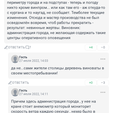
периметру города и на подступах - теперь и погоду 
никто кроме винпром... или как там его - аж откуда-то 
с кургана и то наугад, не сообщает. Темболее текущие 
изменения. Отсюда и мастер производства не был 
осведомлён вовремя, чтоб работы прекратить - 
результат: невинные жертвы. Виновник: 
администрация города, не желающая содержать такие 
центры оперативного оповещения
+4
–0
ОТВЕТИТЬ
7
Гость
27 июля 2022, 14:03
да не...сами жители столицы деревень виноваты в 
своем местопребывании!
+0
–3
ОТВЕТИТЬ
Гость
27 июля 2022, 14:11
Причем здесь администрация города , у нее на 
кране стоит анемометр который мониторит 
скорость ветра каждую секунду , нехер было в 