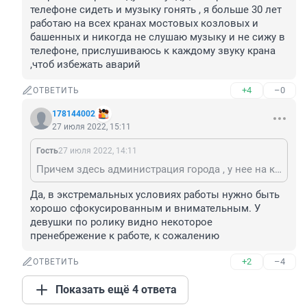
телефоне сидеть и музыку гонять , я больше 30 лет 
работаю на всех кранах мостовых козловых и 
башенных и никогда не слушаю музыку и не сижу в 
телефоне, прислушиваюсь к каждому звуку крана 
,чтоб избежать аварий
+4
–0
ОТВЕТИТЬ
178144002
27 июля 2022, 15:11
Гость
27 июля 2022, 14:11
Причем здесь администрация города , у нее на кране стоит анемометр который мониторит скорость ветра каждую секунду , нехер было в телефоне сидеть и музыку гонять , я больше 30 лет работаю на всех кранах мостовых козловых и башенных и никогда не слушаю музыку и не сижу в телефоне, прислушиваюсь к каждому звуку крана ,чтоб избежать аварий
Да, в экстремальных условиях работы нужно быть 
хорошо сфокусированным и внимательным. У 
девушки по ролику видно некоторое 
пренебрежение к работе, к сожалению
+2
–4
ОТВЕТИТЬ
Показать ещё 4 ответа