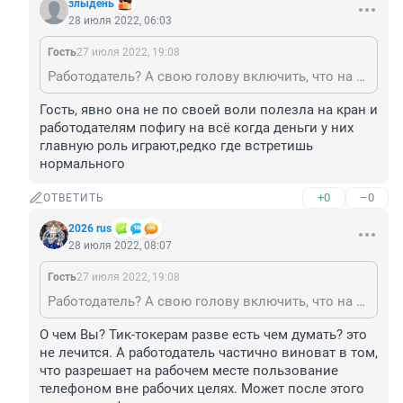
злыдень
28 июля 2022, 06:03
Гость
27 июля 2022, 19:08
Работодатель? А свою голову включить, что на рабочем месте отвлекаться нельзя-это башенный кран, погрузочный. Да, почему её и ей подобных не наказывают штрафом? Наверняка прославилась и знали у ней и на работе, что ведет съемки прям в кабине крана. Наказали бы разок, глядишь жива бы осталась
Гость, явно она не по своей воли полезла на кран и 
работодателям пофигу на всё когда деньги у них 
главную роль играют,редко где встретишь 
нормального
+0
–0
ОТВЕТИТЬ
2026 rus
28 июля 2022, 08:07
Гость
27 июля 2022, 19:08
Работодатель? А свою голову включить, что на рабочем месте отвлекаться нельзя-это башенный кран, погрузочный. Да, почему её и ей подобных не наказывают штрафом? Наверняка прославилась и знали у ней и на работе, что ведет съемки прям в кабине крана. Наказали бы разок, глядишь жива бы осталась
О чем Вы? Тик-токерам разве есть чем думать? это 
не лечится. А работодатель частично виноват в том, 
что разрешает на рабочем месте пользование 
телефоном вне рабочих целях. Может после этого 