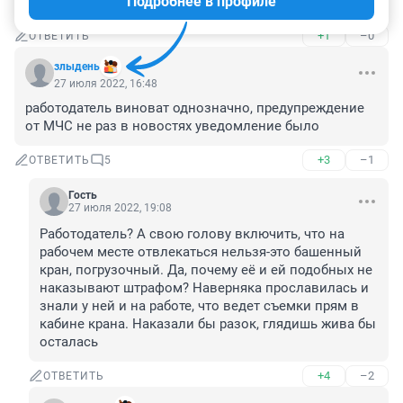
Подробнее в профиле
очень жаль девушку.. и главное - ребят ее (((
+1
–0
ОТВЕТИТЬ
злыдень
27 июля 2022, 16:48
работодатель виноват однозначно, предупреждение 
от МЧС не раз в новостях уведомление было
+3
–1
ОТВЕТИТЬ
5
Гость
27 июля 2022, 19:08
Работодатель? А свою голову включить, что на 
рабочем месте отвлекаться нельзя-это башенный 
кран, погрузочный. Да, почему её и ей подобных не 
наказывают штрафом? Наверняка прославилась и 
знали у ней и на работе, что ведет съемки прям в 
кабине крана. Наказали бы разок, глядишь жива бы 
осталась
+4
–2
ОТВЕТИТЬ