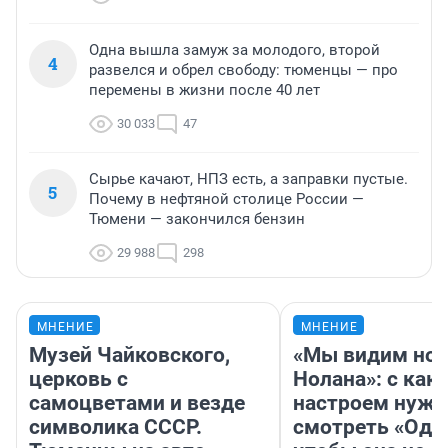
Одна вышла замуж за молодого, второй
4
развелся и обрел свободу: тюменцы — про
перемены в жизни после 40 лет
30 033
47
Сырье качают, НПЗ есть, а заправки пустые.
5
Почему в нефтяной столице России —
Тюмени — закончился бензин
29 988
298
МНЕНИЕ
МНЕНИЕ
Музей Чайковского,
«Мы видим нов
церковь с
Нолана»: с как
самоцветами и везде
настроем нужн
символика СССР.
смотреть «Оди