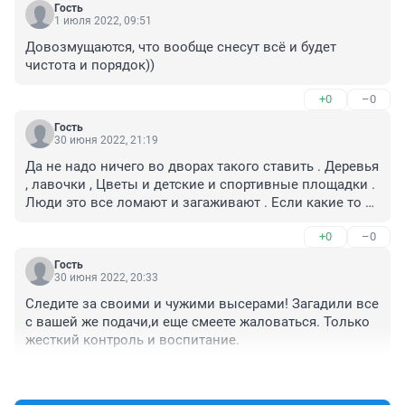
Гость
1 июля 2022, 09:51
Довозмущаются, что вообще снесут всё и будет 
чистота и порядок))
+0
–0
Гость
30 июня 2022, 21:19
Да не надо ничего во дворах такого ставить . Деревья 
, лавочки , Цветы и детские и спортивные площадки . 
Люди это все ломают и загаживают . Если какие то 
сказочные фигуры , то надо делать их в парках , 
+0
–0
чтобы видеонаблюдение было , полицейский патруль 
. А так , для кого все это ? И кто должен платить ? 
Гость
Точно не город . Мы из центра не поедем вашими 
30 июня 2022, 20:33
фигурами любоваться . Поставили , значит и платите 
Следите за своими и чужими высерами! Загадили все 
за обслуживание .
с вашей же подачи,и еще смеете жаловаться. Только 
жесткий контроль и воспитание.
+0
–0