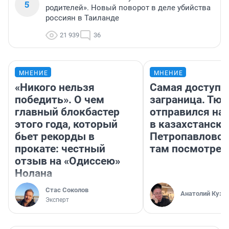
5
родителей». Новый поворот в деле убийства
россиян в Таиланде
21 939
36
МНЕНИЕ
МНЕНИЕ
«Никого нельзя
Самая доступн
победить». О чем
заграница. Тю
главный блокбастер
отправился на
этого года, который
в казахстански
бьет рекорды в
Петропавловск
прокате: честный
там посмотрет
отзыв на «Одиссею»
Нолана
Стас Соколов
Анатолий Кузн
Эксперт