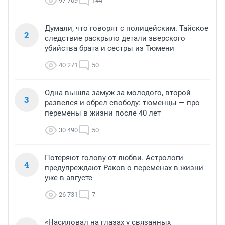
97 709
144
Думали, что говорят с полицейским. Тайское
2
следствие раскрыло детали зверского
убийства брата и сестры из Тюмени
40 271
50
Одна вышла замуж за молодого, второй
3
развелся и обрел свободу: тюменцы — про
перемены в жизни после 40 лет
30 490
50
Потеряют голову от любви. Астрологи
4
предупреждают Раков о переменах в жизни
уже в августе
26 731
7
«Насиловал на глазах у связанных