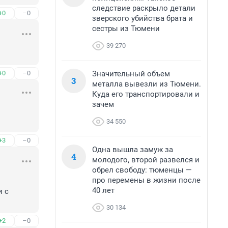
следствие раскрыло детали
+0
–0
зверского убийства брата и
сестры из Тюмени
39 270
Значительный объем
+0
–0
3
металла вывезли из Тюмени.
Куда его транспортировали и
зачем
34 550
+3
–0
Одна вышла замуж за
4
молодого, второй развелся и
обрел свободу: тюменцы —
про перемены в жизни после
40 лет
 с 
30 134
+2
–0