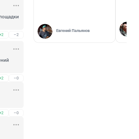
площадки 
Евгений Пальянов
+2
–2
ний 
+2
–0
+2
–0