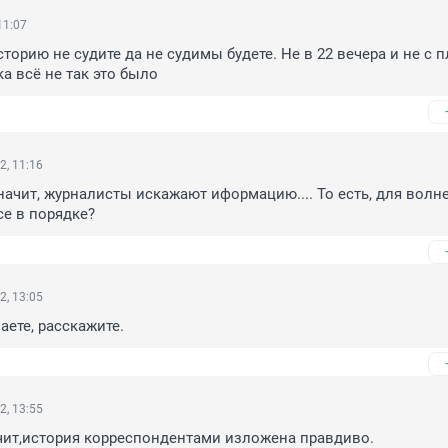
11:07
торию не судите да не судимы будете. Не в 22 вечера и не с 
ка всё не так это было
2, 11:16
начит, журналисты искажают иформацию.... То есть, для волне
се в порядке?
2, 13:05
аете, расскажите.
2, 13:55
чит,история корреспондентами изложена правдиво.