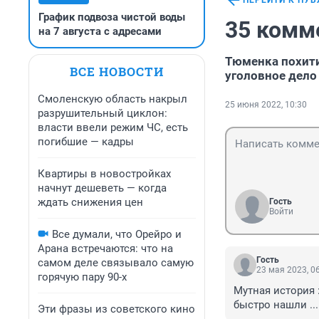
ПЕРЕЙТИ К ПУ
График подвоза чистой воды
35 комм
на 7 августа с адресами
Тюменка похити
ВСЕ НОВОСТИ
уголовное дело
Смоленскую область накрыл
25 июня 2022, 10:30
разрушительный циклон:
власти ввели режим ЧС, есть
погибшие — кадры
Квартиры в новостройках
начнут дешеветь — когда
ждать снижения цен
Гость
Войти
Все думали, что Орейро и
Арана встречаются: что на
Гость
самом деле связывало самую
23 мая 2023, 0
горячую пару 90-х
Мутная история :
быстро нашли ...
Эти фразы из советского кино