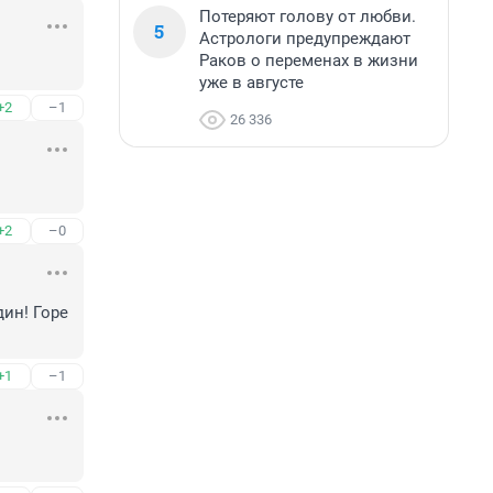
Потеряют голову от любви.
5
Астрологи предупреждают
Раков о переменах в жизни
уже в августе
+2
–1
26 336
+2
–0
ин! Горе 
+1
–1