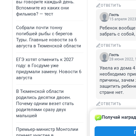
вы говорите каждый день.
ОТВЕТИТЬ
Вспомните из каких они
фильмов? — тест
Гость
15 апреля 2023
Собрали почти тонну
Ребенок вообще 
погибшей рыбы с берегов
забрать с собой,
Туры. Главные новости за 6
августа в Тюменской области
ОТВЕТИТЬ
Гость
ЕГЭ хотят отменить к 2027
28 июня 2022, 
году: в Госдуме уже
Увела из дома 4
придумали замену. Новости 6
необходимо прив
августа
причины, зачем 
защитить ребенк
В Тюменской области
стране нет.
родились десятки двоен.
Почему одним везет стать
ОТВЕТИТЬ
родителями сразу двух
Гость
малышей
Получай наград
26 июня 2022, 
У меня тоже перв
Премьер‑министр Монголии
ещё и в 22 часа?
примет участие в