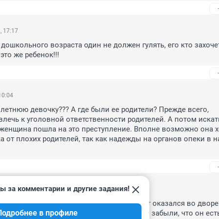
, 17:17
дошкольного возраста один не должен гулять, его кто захоче
 это же ребенок!!!
10:04
 летнюю девочку??? А где были ее родители? Прежде всего, 
лечь к уголовной ответственности родителей. А потом искать
женщина пошла на это преступление. Вполне возможно она хо
а от плохих родителей, так как надежды на органов опеки в н
ы за комментарии и другие задания!
12:55
ый вопрос к родителям, как ребёнок 4 лет оказался во дворе 
Подробнее в профиле
?? Видимо, пособие получили на ребёнка и забыли, что он ест