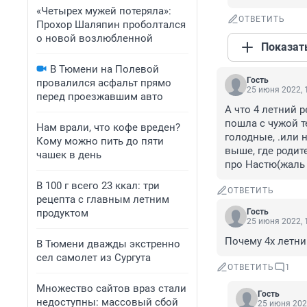
«Четырех мужей потеряла»:
ОТВЕТИТЬ
Прохор Шаляпин проболтался
о новой возлюбленной
Показат
В Тюмени на Полевой
Гость
провалился асфальт прямо
25 июня 2022, 
перед проезжавшим авто
А что 4 летний р
пошла с чужой те
Нам врали, что кофе вреден?
голодные, .или 
Кому можно пить до пяти
выше, где родите
чашек в день
про Настю(жаль 
В 100 г всего 23 ккал: три
ОТВЕТИТЬ
рецепта с главным летним
продуктом
Гость
25 июня 2022, 
Почему 4х летний
В Тюмени дважды экстренно
сел самолет из Сургута
ОТВЕТИТЬ
1
Множество сайтов враз стали
Гость
недоступны: массовый сбой
25 июня 202