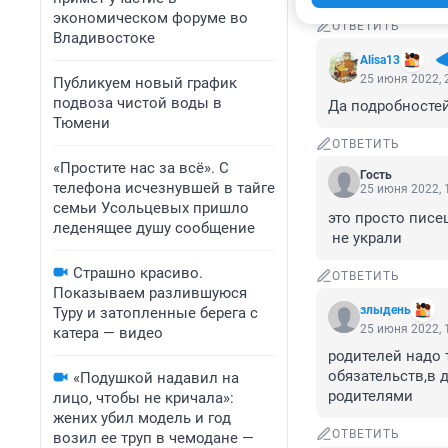
экономическом форуме во
ОТВЕТИТЬ
Владивостоке
Alisa13
25 июня 2022, 
Публикуем новый график
подвоза чистой воды в
Да подробностей
Тюмени
ОТВЕТИТЬ
«Простите нас за всё». С
Гость
телефона исчезнувшей в тайге
25 июня 2022, 
семьи Усольцевых пришло
это просто писец
леденящее душу сообщение
 не украли
Страшно красиво.
ОТВЕТИТЬ
Показываем разлившуюся
злыдень
Туру и затопленные берега с
25 июня 2022, 
катера — видео
родителей надо 
обязательств,в 
«Подушкой надавил на
родителями
лицо, чтобы не кричала»:
жених убил модель и год
ОТВЕТИТЬ
возил ее труп в чемодане —