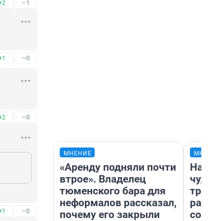
+2
–1
+1
–0
+2
–0
МНЕНИЕ
МНЕНИ
«Аренду подняли почти
Насле
втрое». Владелец
чудом
тюменского бара для
транс
неформалов рассказал,
разне
+1
–0
почему его закрыли
совет