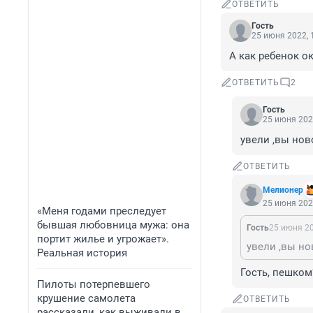
ОТВЕТИТЬ
Гость
25 июня 2022, 
А как ребенок о
ОТВЕТИТЬ
2
Гость
25 июня 202
увели ,вы нов
ОТВЕТИТЬ
Мелионер
25 июня 202
«Меня годами преследует
бывшая любовница мужа: она
Гость
25 июня 20
портит жилье и угрожает».
увели ,вы но
Реальная история
Гость, пешком
Пилоты потерпевшего
крушение самолета
ОТВЕТИТЬ
рассказали, как выживали в