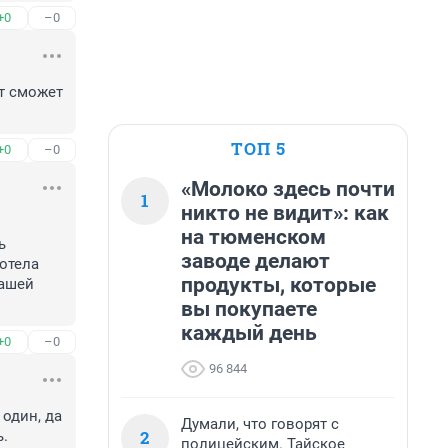
+0
–0
т сможет 
ТОП 5
+0
–0
«Молоко здесь почти
1
никто не видит»: как
на тюменском
 
заводе делают
тела 
продукты, которые
ашей 
вы покупаете
каждый день
+0
–0
96 844
один, да 
Думали, что говорят с
2
ь.
полицейским. Тайское