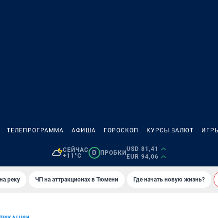
ТЕЛЕПРОГРАММА
АФИША
ГОРОСКОП
КУРСЫ ВАЛЮТ
ИГР
USD 81,41
СЕЙЧАС
0
ПРОБКИ
+11°C
EUR 94,06
на реку
ЧП на аттракционах в Тюмени
Где начать новую жизнь?