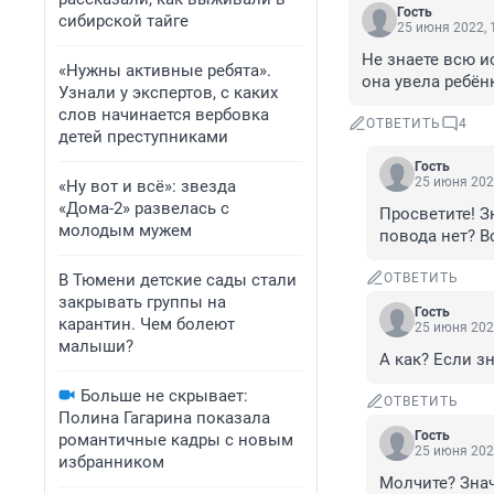
Гость
сибирской тайге
25 июня 2022, 
Не знаете всю ис
«Нужны активные ребята».
она увела ребён
Узнали у экспертов, с каких
слов начинается вербовка
ОТВЕТИТЬ
4
детей преступниками
Гость
25 июня 202
«Ну вот и всё»: звезда
«Дома-2» развелась с
Просветите! З
молодым мужем
повода нет? В
В Тюмени детские сады стали
ОТВЕТИТЬ
закрывать группы на
Гость
карантин. Чем болеют
25 июня 202
малыши?
А как? Если зн
Больше не скрывает:
ОТВЕТИТЬ
Полина Гагарина показала
Гость
романтичные кадры с новым
25 июня 202
избранником
Молчите? Зна