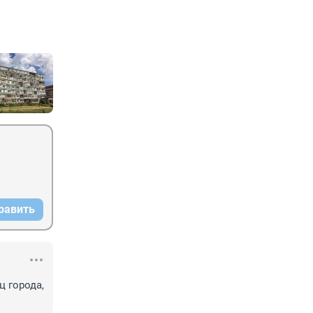
равить
 города, 