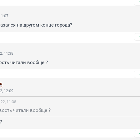
11:07
казался на другом конце города?
2, 11:38
ость читали вообще ?
2, 12:09
22, 11:38
вость читали вообще ?
?