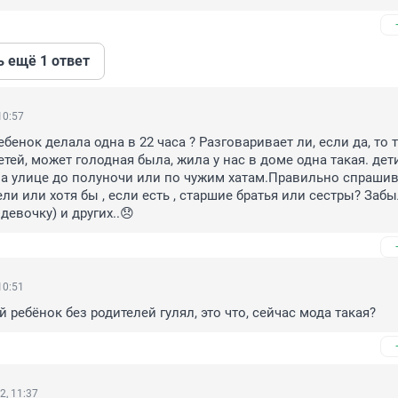
ь ещё 1 ответ
10:57
ебенок делала одна в 22 часа ? Разговаривает ли, если да, то т
тей, может голодная была, жила у нас в доме одна такая. дети
на улице до полуночи или по чужим хатам.Правильно спрашив
ли или хотя бы , если есть , старшие братья или сестры? Забы
девочку) и других..😞
10:51
 ребёнок без родителей гулял, это что, сейчас мода такая?
2, 11:37