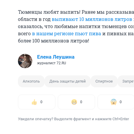
Тюменцы любят выпить! Ранее мы рассказыва
области в год
выпивают 10 миллионов литров
оказалось, что любимые напитки тюменцев со
всего
в нашем регионе пьют пива
и пивных нап
более 100 миллионов литров!
Елена Леушина
журналист 72.RU
Алкоголь
День защиты детей
Спиртное
Запре
0
0
0
Увидели опечатку? Выделите фрагмент и нажмите Ctrl+Enter