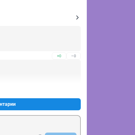
+0
–0
+1
–0
нтарии