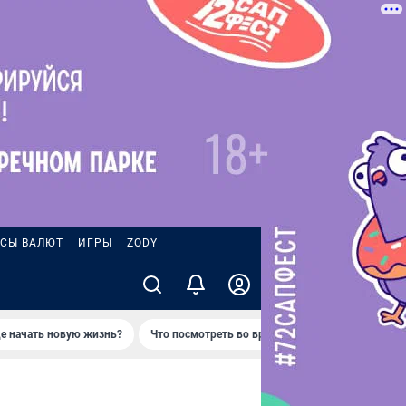
СЫ ВАЛЮТ
ИГРЫ
ZODY
де начать новую жизнь?
Что посмотреть во время отпуска в Петропавло