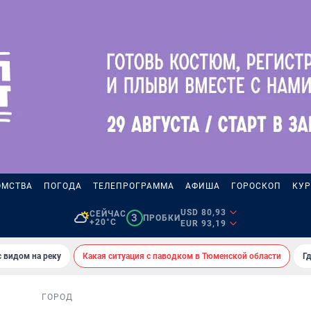
ОМСТВА
ПОГОДА
ТЕЛЕПРОГРАММА
АФИША
ГОРОСКОП
КУР
USD 80,93
СЕЙЧАС
3
ПРОБКИ
+20°C
EUR 93,19
 видом на реку
Какая ситуация с паводком в Тюменской области
Г
ГОРОД