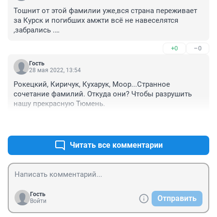
Тошнит от этой фамилии уже,вся страна переживает 
за Курск и погибших амжти всё не навеселятся 
,забрались .

Зачем писать об этом событии ,матери жены дети 
+0
–0
плачут скорбят а эти шефы все жгут..

Неее меня не интересует из состояние интересно их 
Гость
отношение к происходящему,надеюсь Андрей 
28 мая 2022, 13:54
Белоусов и до них доберется.
Рокецкий, Киричук, Кухарук, Моор...Странное 
сочетание фамилий. Откуда они? Чтобы разрушить 
нашу прекрасную Тюмень.
+0
–0
Читать все комментарии
Гость
Отправить
Войти