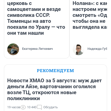
церковь с
Нолана»: с как
самоцветами и везде
настроем нужн
символика СССР.
смотреть «Оди
Тюменцы на авто
чтобы она не
поехали по Уралу — что
выглядела как
они там нашли
Екатерина Литкевич
Надежда Губар
РЕКОМЕНДУЕМ
Новости ХМАО за 5 августа: муж дает
деньги Айзе, вартовчанин оголился
возле ТЦ, откроются новые
поликлиники
19 часов
10 440
Обсудить