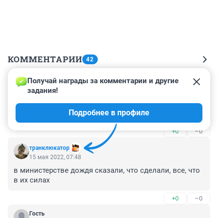
КОММЕНТАРИИ
42
Получай награды за комментарии и другие 
Гость
15 мая 2022, 10:34
задания!
если бы дождик всю ночь не мочил , то сообщения 
Подробнее в профиле
были совсем другие
+0
–0
транклюкатор
15 мая 2022, 07:48
в министерстве дождя сказали, что сделали, все, что 
в их силах
+0
–0
Гость