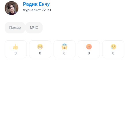
Радик Енчу
журналист 72.RU
Пожар
МЧС
0
0
0
0
0