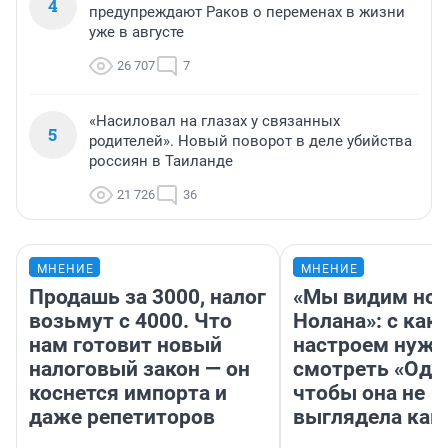
4
предупреждают Раков о переменах в жизни
уже в августе
26 707
7
«Насиловал на глазах у связанных
5
родителей». Новый поворот в деле убийства
россиян в Таиланде
21 726
36
МНЕНИЕ
МНЕНИЕ
Продашь за 3000, налог
«Мы видим нов
возьмут с 4000. Что
Нолана»: с как
нам готовит новый
настроем нужн
налоговый закон — он
смотреть «Оди
коснется импорта и
чтобы она не
даже репетиторов
выглядела как