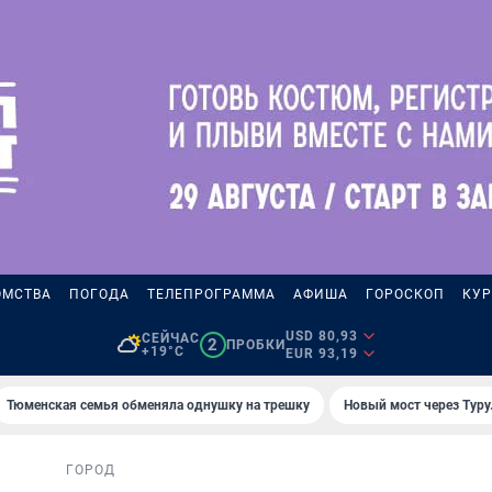
ОМСТВА
ПОГОДА
ТЕЛЕПРОГРАММА
АФИША
ГОРОСКОП
КУР
USD 80,93
СЕЙЧАС
2
ПРОБКИ
+19°C
EUR 93,19
Тюменская семья обменяла однушку на трешку
Новый мост через Туру
ГОРОД