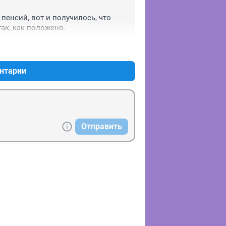
енсий, вот и получилось, что 
так, как положено.
+0
–0
нтарии
Отправить