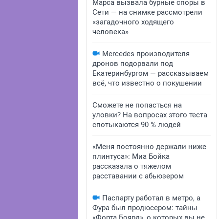
Марса вызвала бурные споры в
Сети — на снимке рассмотрели
«загадочного ходящего
человека»
Mercedes производителя
дронов подорвали под
Екатеринбургом — рассказываем
всё, что известно о покушении
Сможете не попасться на
уловки? На вопросах этого теста
спотыкаются 90 % людей
«Меня постоянно держали ниже
плинтуса»: Миа Бойка
рассказала о тяжелом
расставании с абьюзером
Паспарту работал в метро, а
Фура был продюсером: тайны
«Форта Боярд», о которых вы не