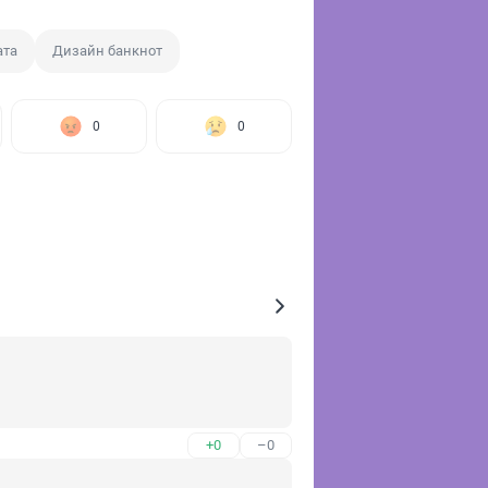
ата
Дизайн банкнот
0
0
+0
–0