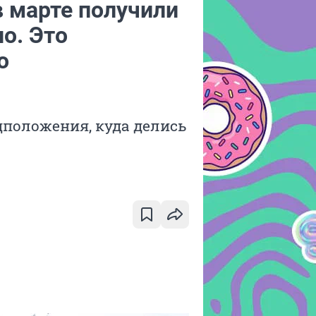
 марте получили
о. Это
о
дположения, куда делись