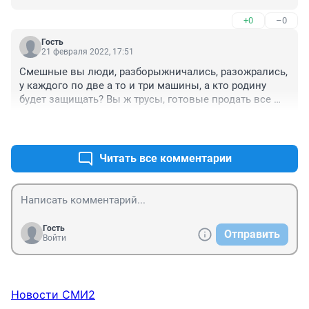
+0
–0
Гость
21 февраля 2022, 17:51
Смешные вы люди, разборыжничались, разожрались, 
у каждого по две а то и три машины, а кто родину 
будет защищать? Вы ж трусы, готовые продать все 
что можно, и родину продадите. Прячитесь за бабами - 
+0
–0
позор вам, вы не русские. При первой заворушке 
свалит за бугор. И детей такими же своих ростите, от 
того и дружбы в народе нет.
Читать все комментарии
Гость
Отправить
Войти
Новости СМИ2