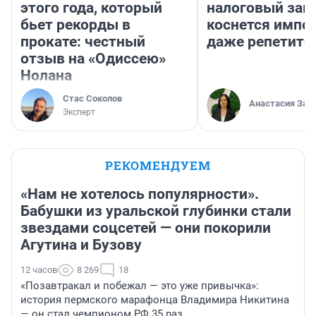
этого года, который
налоговый зако
бьет рекорды в
коснется импор
прокате: честный
даже репетито
отзыв на «Одиссею»
Нолана
Стас Соколов
Анастасия Зав
Эксперт
РЕКОМЕНДУЕМ
«Нам не хотелось популярности».
Бабушки из уральской глубинки стали
звездами соцсетей — они покорили
Агутина и Бузову
12 часов
8 269
18
«Позавтракал и побежал — это уже привычка»:
история пермского марафонца Владимира Никитина
— он стал чемпионом РФ 35 раз