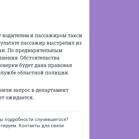
у водителем и пассажиром такси
зультате пассажир выстрелил из
ан. По предварительным
янения. Обстоятельства
оверки будет дана правовая
службе областной полиции.
авили запрос в департамент
ет ожидается.
ны подробности случившегося?
нтируем. Контакты для связи