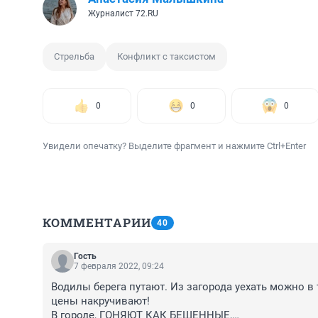
Журналист 72.RU
Стрельба
Конфликт с таксистом
0
0
0
Увидели опечатку? Выделите фрагмент и нажмите Ctrl+Enter
КОММЕНТАРИИ
40
Гость
7 февраля 2022, 09:24
Водилы берега путают. Из загорода уехать можно в т
цены накручивают!

В городе, ГОНЯЮТ КАК БЕШЕННЫЕ,
