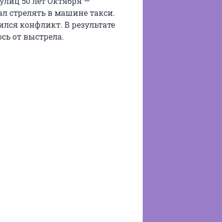
 улиц 50 лет Октября —
л стрелять в машине такси.
лся конфликт. В результате
сь от выстрела.