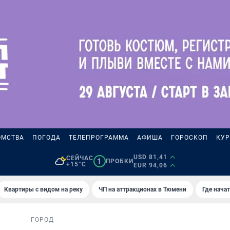
ОМСТВА
ПОГОДА
ТЕЛЕПРОГРАММА
АФИША
ГОРОСКОП
КУР
USD 81,41
СЕЙЧАС
1
ПРОБКИ
+15°C
EUR 94,06
Квартиры с видом на реку
ЧП на аттракционах в Тюмени
Где нача
ГОРОД