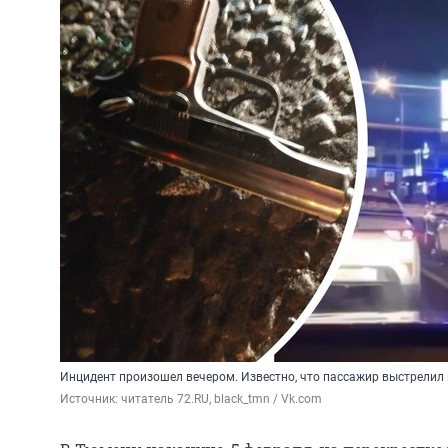
Инцидент произошел вечером. Известно, что пассажир выстрелил 
Источник: 
читатель 72.RU, black_tmn / Vk.com