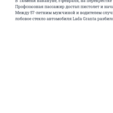
В Тюмени накануне, 5 февраля, на перекрестке
Профсоюзная пассажир достал пистолет и нача
Между 57-летним мужчиной и водителем случи
лобовое стекло автомобиля Lada Granta разбило