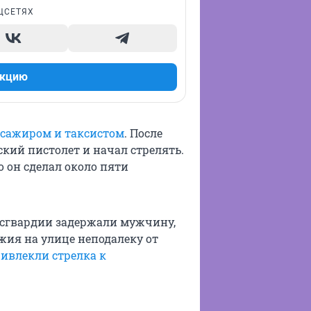
ЦСЕТЯХ
акцию
сажиром и таксистом
. После
кий пистолет и начал стрелять.
о он сделал около пяти
осгвардии задержали мужчину,
жия на улице неподалеку от
ивлекли стрелка к