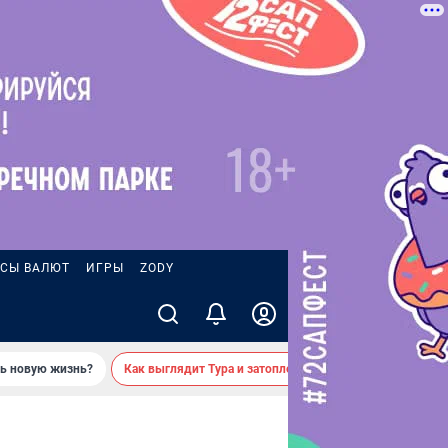
СЫ ВАЛЮТ
ИГРЫ
ZODY
ть новую жизнь?
Как выглядит Тура и затопленные берега — вид с реки