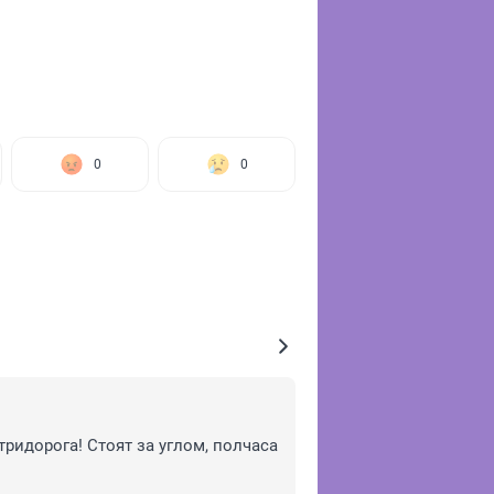
0
0
ридорога! Стоят за углом, полчаса 