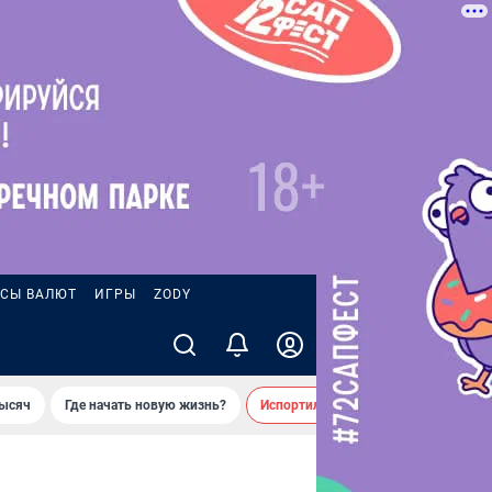
СЫ ВАЛЮТ
ИГРЫ
ZODY
тысяч
Где начать новую жизнь?
Испортил десятки машин во дворе 