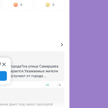
0
0
!
нег в городе?на улице Самарцева 
 не собирается.Уважаемые жители 
ции получают от города 
ебовать выполнение работ?!
+0
–0
янки дают под залог паспорта!