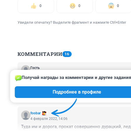
0
0
0
Увидели опечатку? Выделите фрагмент и нажмите Ctrl+Enter
КОММЕНТАРИИ
16
Гость
4 февраля 2022, 21:45
Получай награды за комментарии и другие задания
Может уже поднимать вопрос о том, как убирается с
две огромные кучи снега нагребли и убирать никто
Подробнее в профиле
города!Бюджетные деньги обслуживающие организа
регулярно, но ничего не делают. Кто у низ будет тр
foobar
4 февраля 2022, 14:06
Туда им и дорога, прокат совершенно дурацкий, лед