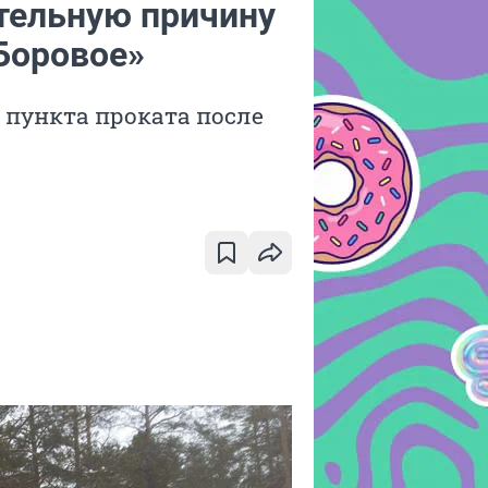
тельную причину
Боровое»
и пункта проката после