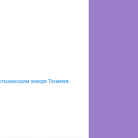
батывающем заводе Тюмени
.