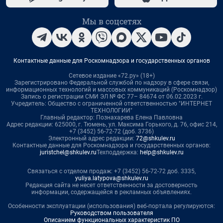
Мы в соцсетях
Контактные данные для Роскомнадзора и государственных органов
Сетевое издание «72.ру» (18+)
Зарегистрировано Федеральной службой по надзору в сфере связи,
информационных технологий и массовых коммуникаций (Роскомнадзор)
Запись о регистрации СМИ ЭЛ № ФС 77– 84674 от 06.02.2023 г.
Учредитель: Общество с ограниченной ответственностью "ИНТЕРНЕТ
ТЕХНОЛОГИИ"
Главный редактор: Познахарева Елена Павловна
Адрес редакции: 625000, г. Тюмень, ул. Максима Горького, д. 76, офис 214,
+7 (3452) 56-72-72 (доб. 3736)
Электронный адрес редакции:
72@shkulev.ru
Контактные данные для Роскомнадзора и государственных органов:
juristchel@shkulev.ru
Техподдержка:
help@shkulev.ru
Связаться с отделом продаж: +7 (3452) 56-72-72 доб. 3335,
yuliya.latypova@shkulev.ru
Редакция сайта не несет ответственности за достоверность
информации, содержащейся в рекламных объявлениях.
Особенности эксплуатации (использования) веб-портала регулируются:
Руководством пользователя
Описанием функциональных характеристик ПО