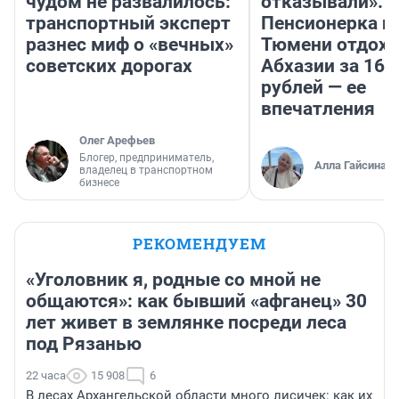
чудом не развалилось:
отказывали».
транспортный эксперт
Пенсионерка и
разнес миф о «вечных»
Тюмени отдохн
советских дорогах
Абхазии за 160
рублей — ее
впечатления
Олег Арефьев
Блогер, предприниматель,
Алла Гайсина
владелец в транспортном
бизнесе
РЕКОМЕНДУЕМ
«Уголовник я, родные со мной не
общаются»: как бывший «афганец» 30
лет живет в землянке посреди леса
под Рязанью
22 часа
15 908
6
В лесах Архангельской области много лисичек: как их