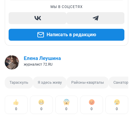
МЫ В СОЦСЕТЯХ
Написать в редакцию
Елена Леушина
журналист 72.RU
Тараскуль
Я здесь живу
Районы-кварталы
Санаторий
0
0
0
0
0