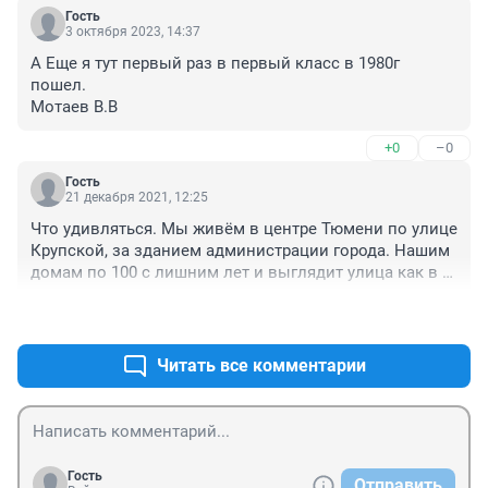
Гость
3 октября 2023, 14:37
А Еще я тут первый раз в первый класс в 1980г 
пошел.

Мотаев В.В
+0
–0
Гость
21 декабря 2021, 12:25
Что удивляться. Мы живём в центре Тюмени по улице 
Крупской, за зданием администрации города. Нашим 
домам по 100 с лишним лет и выглядит улица как в 
советские времена. Никому до нас нет дела т. к. 
+1
–1
частный сектор. Строить не разрешают, но и сносить 
не собираются. Люди ходят мимо и удивляются.
Читать все комментарии
Гость
Отправить