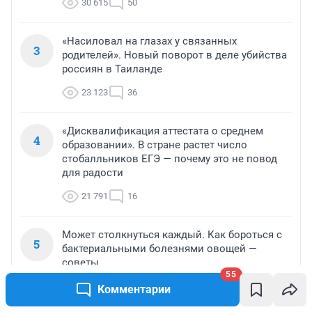
30 615
50
«Насиловал на глазах у связанных
3
родителей». Новый поворот в деле убийства
россиян в Таиланде
23 123
36
«Дисквалификация аттестата о среднем
4
образовании». В стране растет число
стобалльников ЕГЭ — почему это не повод
для радости
21 791
16
Может столкнуться каждый. Как бороться с
5
бактериальными болезнями овощей —
советы
55
19 845
5
Комментарии