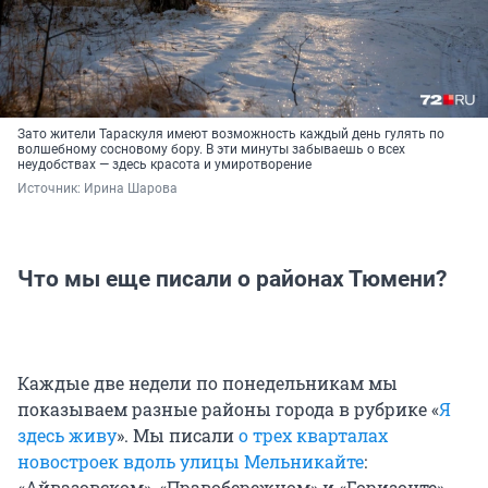
Зато жители Тараскуля имеют возможность каждый день гулять по
волшебному сосновому бору. В эти минуты забываешь о всех
неудобствах — здесь красота и умиротворение
Источник: 
Ирина Шарова
Что мы еще писали о районах Тюмени?
Каждые две недели по понедельникам мы
показываем разные районы города в рубрике «
Я
здесь живу
». Мы писали
о трех кварталах
новостроек вдоль улицы Мельникайте
:
«Айвазовском», «Правобережном» и «Горизонте».