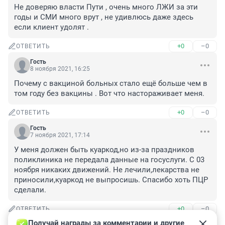
Не доверяю власти Пути , очень много ЛЖИ за эти 
годы и СМИ много врут , не удивлюсь даже здесь 
если клиент удолят .
+0
–0
ОТВЕТИТЬ
Гость
8 ноября 2021, 16:25
Почему с вакциной больных стало ещё больше чем в 
том году без вакцины . Вот что настораживает меня.
+0
–0
ОТВЕТИТЬ
Гость
7 ноября 2021, 17:14
У меня должен быть куаркод,но из-за праздников 
поликлиника не передала данные на госуслуги. С 03 
ноября никаких движений. Не лечили,лекарства не 
приносили,куаркод не выпросишь. Спасибо хоть ПЦР 
сделали.
+0
–0
ОТВЕТИТЬ
Получай награды за комментарии и другие 
Гость