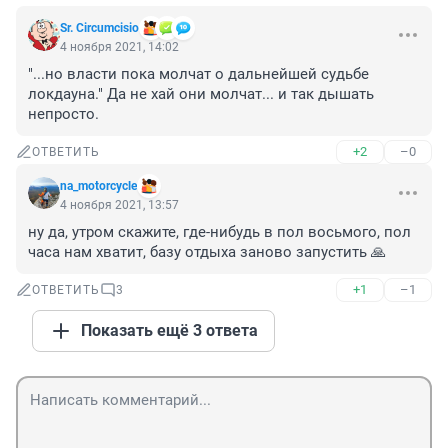
Sr. Circumcisio
4 ноября 2021, 14:02
"...но власти пока молчат о дальнейшей судьбе 
локдауна." Да не хай они молчат... и так дышать 
непросто.
+2
–0
ОТВЕТИТЬ
na_motorcycle
4 ноября 2021, 13:57
ну да, утром скажите, где-нибудь в пол восьмого, пол 
часа нам хватит, базу отдыха заново запустить 🙏
+1
–1
ОТВЕТИТЬ
3
Показать ещё 3 ответа