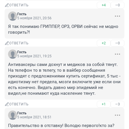
+4
–0
ОТВЕТИТЬ
Гость
5 ноября 2021, 20:56
Я так понимаю ГРИППЕР, ОРЗ, ОРВИ сейчас не модно 
говорить?!
+2
–0
ОТВЕТИТЬ
Гость
5 ноября 2021, 19:25
Антиваксеры сами дохнут и медиков за собой тянут. 
На телефон то в телегу, то в вайбер сообщения 
приходят с предложениями купить сертификат, 5 тыс - 
идиотизму нет предела, мозги включите уже если они 
есть конечно. Видать давно мир эпидемий не 
видел,не понимают куда население тянут.
+1
–3
ОТВЕТИТЬ
Гость
5 ноября 2021, 18:51
Правительство в отставку! Володю первого!кто за?