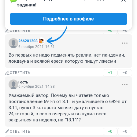
6 ноября 2021, 20:34
задания!
Тюмень пора на митинг моор уйди в отставку в месте 
Подробнее в профиле
шарухой
+0
–0
ОТВЕТИТЬ
266201208
6 ноября 2021, 16:51
Во первых не надо подменять реалии, нет пандемии, 
локдауна и всякой ереси которую пишут лжесми
+1
–0
ОТВЕТИТЬ
Гость
6 ноября 2021, 14:38
Уважаемый автор. Почему вы читаете только 
постановление 691-п от 3.11 и умалчиваете о 692-п от 
3.11, пункт 3 которого меняет дату в пункте 
24,который, в свою очередь и вынудил всех 
закрыться на неделю, на "13.11"?
+0
–0
ОТВЕТИТЬ