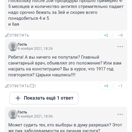
Поскольку после 2ой процедуры прошло примерно 4-
5 месяцев и количество антител стремительно падает 
надо срочно бежать за 3ей и скорее всего 
понадобиться 4 и 5 

и 6ая
+2
–0
ОТВЕТИТЬ
Гость
4 ноября 2021, 18:26
Ребята! А вы ничего не попутали? Главный 
санитарный врач, объявлял это положение? Или вам 
насрать на конституцию? Вы в курсе, что 1917 год 
повторится? Царьки нашлись!!!!
+5
–1
ОТВЕТИТЬ
1
Показать ещё 1 ответ
Гость
4 ноября 2021, 18:06
Может судить тех, кто выборы в думу разрешал? Этот 
же пик заболеваемости их личная заслуга?