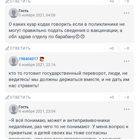
+0
–0
ОТВЕТИТЬ
Гость
5 ноября 2021, 04:06
О каких куар кодах говорить если в поликлинике не 
могут правильно подать сведения о вакцинации, а 
обл здрав отделу по барабану😠😠
+0
–0
ОТВЕТИТЬ
198404017
4 ноября 2021, 23:16
кто то готовит государственный переворот, люди, не 
ведитесь! мы должны держаться вместе, и не дать им 
нас стравить!
+0
–0
ОТВЕТИТЬ
Гость
4 ноября 2021, 23:04
--Я всё понимаю, может и антипрививочники 
недалёкие, раз чего то не понимают. У меня вопрос к 
привитым: а детей своих вы тоже согласны 