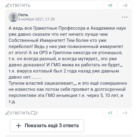
+9
–0
ОТВЕТИТЬ
Гость
4 ноября 2021, 21:30
А ведь все Грамотные Профессора и Академики наук 
уже давно сказали что нет ничего лучше чем 
Собственный Иммунитет! Тем более кто уже 
переболел! Ведь у них уже пожизненный иммунитет 
от этого! А за ОРЗ и Гриппом никогда не угонишься, 
т.к. он всегда разный, и всегда мутирует,, это уже 
давно доказано! И ГМО жижа их работать не будет,,, 
т.к. вируса котовый был 2 года назад уже давным 
давно нет.........

Тупизм властей зашкаливает,,,, и это ещё совершенно 
не известно как потом себя проявит в долгосрочной 
перспективе эта ГМО инъекция т.е. через 5, 10 лет, и 
т.д.
+7
–1
ОТВЕТИТЬ
3
Показать ещё 3 ответа