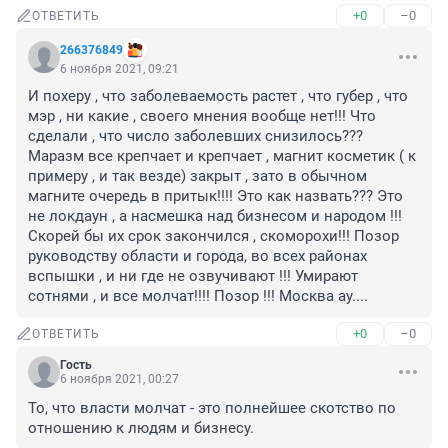
+0
–0
ОТВЕТИТЬ
266376849
6 ноября 2021, 09:21
И похеру , что заболеваемость растет , что губер , что 
мэр , ни какие , своего мнения вообще нет!!! Что 
сделали , что число заболевших снизилось??? 
Маразм все крепчает и крепчает , магнит косметик ( к 
примеру , и так везде) закрыт , зато в обычном 
магните очередь в притык!!!! Это как назвать??? Это 
не локдаун , а насмешка над бизнесом и народом !!! 
Скорей бы их срок закончился , скоморохи!!! Позор 
руководству области и города, во всех районах 
вспышки , и ни где не озвучивают !!! Умирают 
сотнями , и все молчат!!!! Позор !!! Москва ау....
+0
–0
ОТВЕТИТЬ
Гость
6 ноября 2021, 00:27
То, что власти молчат - это полнейшее скотство по 
отношению к людям и бизнесу.