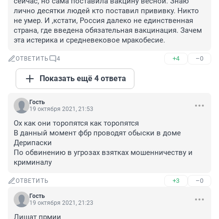
сейчас, но сама поставила вакцину весной. Знаю 
лично десятки людей кто поставил прививку. Никто 
не умер. И ,кстати, Россия далеко не единственная 
страна, где введена обязательная вакцинация. Зачем 
эта истерика и средневековое мракобесие.
+4
–0
ОТВЕТИТЬ
4
Показать ещё 4 ответа
Гость
19 октября 2021, 21:53
Ох как они торопятся как торопятся 

В данный момент фбр проводят обыски в доме 
Дерипаски 

По обвинению в угрозах взятках мошенничеству и 
криминалу
+3
–0
ОТВЕТИТЬ
Гость
19 октября 2021, 21:23
Лишат прмии