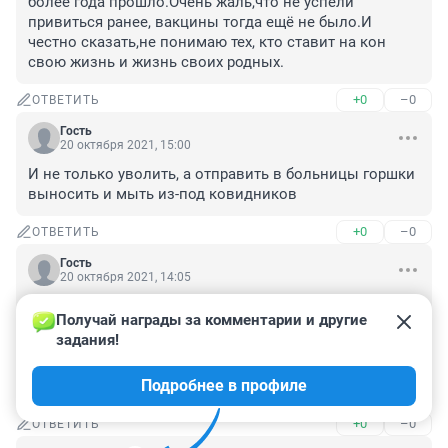
более года прошло.Очень жаль,что не успели 
привиться ранее, вакцины тогда ещё не было.И 
честно сказать,не понимаю тех, кто ставит на кон 
свою жизнь и жизнь своих родных.
+0
–0
ОТВЕТИТЬ
Гость
20 октября 2021, 15:00
И не только уволить, а отправить в больницы горшки 
выносить и мыть из-под ковидников
+0
–0
ОТВЕТИТЬ
Гость
20 октября 2021, 14:05
При вызове скорой при симптомах КОВИДа первый 
Получай награды за комментарии и другие 
вопрос диспетчера должен быть: "Вы прививались?". 
задания!
Если нет, то: "Молитву, я вам отправлю по СМС ... и 
до свидания". Скорая тоже будет приезжать 
Подробнее в профиле
добровольно. Вы же добровольности хотите?
+0
–0
ОТВЕТИТЬ