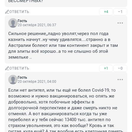
БЕССМЕРТНЫХ?
+4
–1
ОТВЕТИТЬ
Гость
20 октября 2021, 06:37
Сильное решение,,ладно уволят,через пол года 
казнить начнут..ну чему удивлятся....странно а в 
Австралии болеют или там континент закрыт и там 
для элиты всё хорошо..а то не слышно об этой 
земельке ..
+1
–0
ОТВЕТИТЬ
Гость
20 октября 2021, 04:00
Если нет антител, или ты ещё не болел Covid-19, то 
возможно и нужно вакцинироваться, но опять же 
добровольно, хотя побочные эффекты в 
долгосрочной перспективе и даже смерть никто не 
отменял. А вот вакцинироваться когда ты уже 
переболел и у тебя сейчас 13400 тыс. антител по 
страхом увольнения, это как вообще? Кровь и так 
густая, куда ещё? А так вообще есть клеточная память 