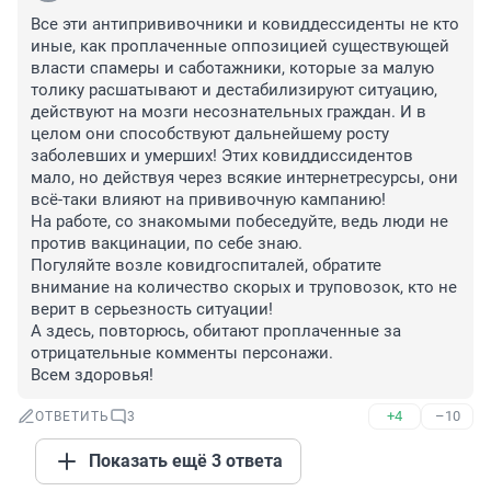
Все эти антипрививочники и ковиддессиденты не кто 
иные, как проплаченные оппозицией существующей 
власти спамеры и саботажники, которые за малую 
толику расшатывают и дестабилизируют ситуацию, 
действуют на мозги несознательных граждан. И в 
целом они способствуют дальнейшему росту 
заболевших и умерших! Этих ковиддиссидентов 
мало, но действуя через всякие интернетресурсы, они 
всё-таки влияют на прививочную кампанию! 

На работе, со знакомыми побеседуйте, ведь люди не 
против вакцинации, по себе знаю.

Погуляйте возле ковидгоспиталей, обратите 
внимание на количество скорых и труповозок, кто не 
верит в серьезность ситуации!

А здесь, повторюсь, обитают проплаченные за 
отрицательные комменты персонажи.

Всем здоровья!
+4
–10
ОТВЕТИТЬ
3
Показать ещё 3 ответа