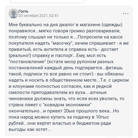
Гость
20 октября 2021, 02:41
Мне буквально на дня диалог в магазине (одежды) 
понравился...мягко говоря громко разговаривали, 
поэтому слышал не только я....Попросили на кассе 
покупателя надеть "масочку", зачем спрашивает - я же 
привитый, есть антитела и справка есть - достает 
(реально!) справку и паспорт...Ему, мол есть 
"постановление" (кстати моор рулоном разных 
постановлений каждый день подтирается...фетишь 
такой, подписи то все равно не стоит) - вы обязаны 
надеть и носить в общественном месте...Т.е. с цирком 
и клоунами полностью согласен, как и редкой 
смелости преподавателем из вуза....алчные 
чиновники должны знать, что если всех уволить, то 
страна ляжет с "ковидом экономики" 
окончательно...и привет 20ые прошлого века...Но 
пока народ можно купить за подачку в 10тыс 
рублей...они вертят властью и бюджетом ради 
выгоды как хотят...