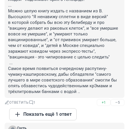
...

Можно целую книгу издать с названием из В. 
Высоцкого "Я ненавижу сплетни в виде версий"

в которой собрать бы всю эту белиберду и про 
"вакцину делают из раковых клеток", и "все умершие 
вовсе не умершие", и "умирают только 
вакцинированные", и "от прививок умирает больше, 
чем от ковида", и "детей в Москве специально 
заражают ковидом через экспресс-тесты", 
"вакцинация - это чипирование с целью следить"

 ...

Самое время появиться очередному распутину-
чумаку-кашпировскому, дабы обладатели "самого 
лучшего в мире советского образования" смогли бы 
опять обзавестись чудодейственными крЭмами и 
трёхлитровыми банками с водой ..
+1
–5
ОТВЕТИТЬ
1
Показать ещё 1 ответ
Гость