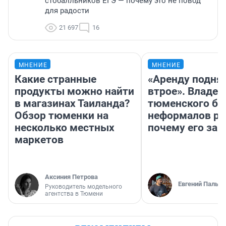
стобалльников ЕГЭ — почему это не повод
для радости
21 697
16
МНЕНИЕ
МНЕНИЕ
Какие странные
«Аренду подня
продукты можно найти
втрое». Владел
в магазинах Таиланда?
тюменского ба
Обзор тюменки на
неформалов ра
несколько местных
почему его за
маркетов
Аксиния Петрова
Евгений Пальян
Руководитель модельного
агентства в Тюмени