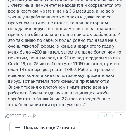
, клеточный иммунитет и находится и сохраняется это 
всё в костном мозге и не на 3-6 месяцев, а на всю 
жизнь у переболевшего человека и даже если со 
временем антител не станет, то при повторном 
попадании вируса в организм они снова появятся, 
причём не обязательно что вы при этом заболеете. И 
это так, знаю по себе. Я болел ровно год назад не в 
очень тяжёлой форме, в конце января этого года у 
меня было 4200.антител, затем в апреле болел чем то 
похожим, но ни мазок, ни КТ не подтвердили что это 
Covid-19, но 25 июня было уже 11050 антител, ну и вот 
сдал 14 октября результат 13400. Работаю рядом с 
красной зоной и видать потихоньку прихватываю 
вирус, вот антитела потихоньку и прибавляются. 
Значит теория о клеточном иммунитете верна и 
работает. Зачем тогда нужна вакцинация, чтобы 
заработать в ближайшие 2-3 года определённые 
хр.заболевания или просто умереть?
+8
–2
ОТВЕТИТЬ
2
Показать ещё 2 ответа