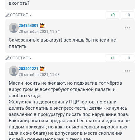
вколоть?
+0
–0
ОТВЕТИТЬ
254944001
20 октября 2021, 11:34
Самозанятые выживут) все лишь бы пенсии не 
платить
+1
–0
ОТВЕТИТЬ
253401221
20 октября 2021, 11:08
Маски носить не желают, но подхватив тот чёртов 
вирус громче всех требуют отдельной палаты и 
особого ухода.

Жалуются на дороговизну ПЦР-тестов, но стали 
делать бесплатные экспресс-тесты детям - кинулись 
заявления в прокуратуру писать про нарушение прав.

Вакцинироваться предлагают бесплатно и едва ли не 
на дом приходят, но как только невакцинированных 
(для их же блага) не допускают в места скопления 
людей - поднимают крик о геноциде.
