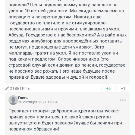
подняли? Цены подняли, каммуналку, зарплата на 
уровне 10 летней давности. Мы скидываемся смс на 
операцию и лекарства детям. Никогда ещё 
государство не платило и не стимулировало 
население деньгами и прочими плюшками за укол. 
Абсурд. Государство о нас беспокоится? А в районных 
роддомах инкубатор для новорождённых поставить 
не могут, не доношеные дети умирают. Зато 
миллиарды тратят на укол. Я не поставлю укол ни 
под каким предлогом. Слова чиновников (это 
страховой случай если дожил до пенсии, государство 
не просило вас рожать.) это наше будущее после 
прививки.Будьте здоровы и душой и головой.
+5
–1
ОТВЕТИТЬ
Гость
20 октября 2021, 09:04
Президент говорит-добровольно,регион выпускает 
приказ-всем привиться, т.е.какой закон регион 
выпустит,это и будет законом?лучше бы лечили при 
первичном обращении!