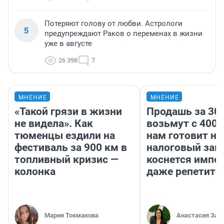
Потеряют голову от любви. Астрологи
5
предупреждают Раков о переменах в жизни
уже в августе
26 398
7
МНЕНИЕ
МНЕНИЕ
«Такой грязи в жизни
Продашь за 300
не видела». Как
возьмут с 4000
тюменцы ездили на
нам готовит н
фестиваль за 900 км в
налоговый зако
топливный кризис —
коснется импор
колонка
даже репетито
Мария Токмакова
Анастасия Зав