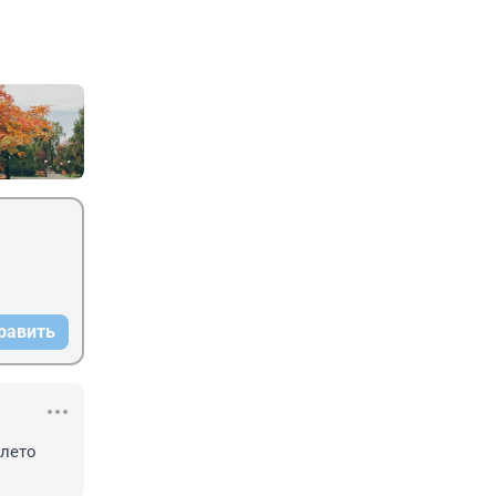
равить
лето 