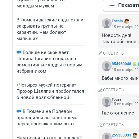
Показат
молодым мужем
В Тюмени детские сады стали
Esenin
закрывать группы на
15 сентября 20
карантин. Чем болеют
Новость дня!

малыши?
Так то обычное я
Больше не скрывает:
ОТВЕТИТЬ
Полина Гагарина показала
854960048
романтичные кадры с новым
15 сентября 20
избранником
Бабы много нынч
«Четырех мужей потеряла»:
ОТВЕТИТЬ
Прохор Шаляпин проболтался
о новой возлюбленной
Гость
15 сентября 20
В Тюмени на Полевой
Где отопление
провалился асфальт прямо
перед проезжавшим авто
ОТВЕТИТЬ
255333931
Нам врали, что кофе вреден?