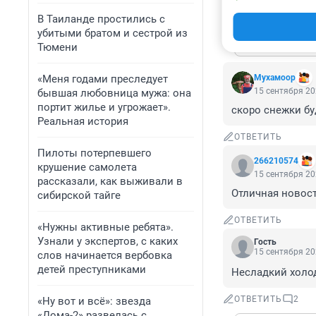
ОТВЕТИТЬ
2
В Таиланде простились с
убитыми братом и сестрой из
Показат
Тюмени
«Меня годами преследует
Мухамоор
15 сентября 20
бывшая любовница мужа: она
портит жилье и угрожает».
скоро снежки бу
Реальная история
ОТВЕТИТЬ
Пилоты потерпевшего
266210574
крушение самолета
15 сентября 20
рассказали, как выживали в
Отличная новость
сибирской тайге
ОТВЕТИТЬ
«Нужны активные ребята».
Узнали у экспертов, с каких
Гость
15 сентября 20
слов начинается вербовка
детей преступниками
Несладкий холо
ОТВЕТИТЬ
2
«Ну вот и всё»: звезда
«Дома-2» развелась с