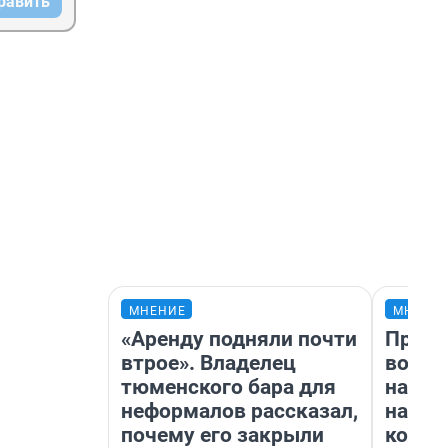
равить
МНЕНИЕ
МНЕНИ
«Аренду подняли почти
Прода
втрое». Владелец
возьм
тюменского бара для
нам г
неформалов рассказал,
налог
почему его закрыли
косне