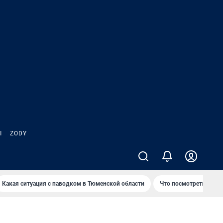
Ы
ZODY
Какая ситуация с паводком в Тюменской области
Что посмотреть во вр