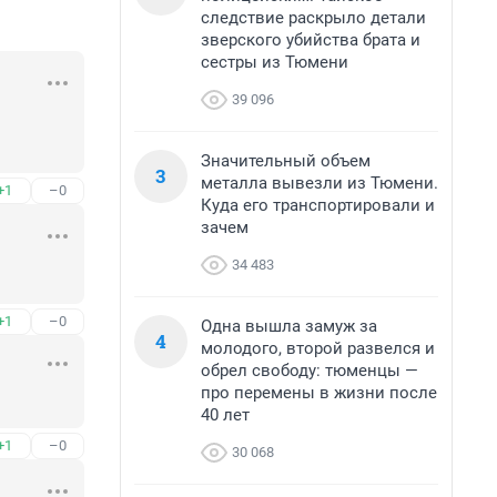
следствие раскрыло детали
зверского убийства брата и
сестры из Тюмени
39 096
Значительный объем
3
металла вывезли из Тюмени.
+1
–0
Куда его транспортировали и
зачем
34 483
+1
–0
Одна вышла замуж за
4
молодого, второй развелся и
обрел свободу: тюменцы —
про перемены в жизни после
40 лет
+1
–0
30 068