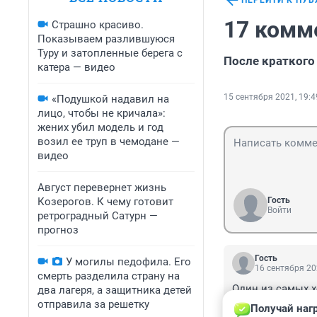
ПЕРЕЙТИ К ПУ
17 комм
Страшно красиво.
Показываем разлившуюся
Туру и затопленные берега с
После краткого
катера — видео
15 сентября 2021, 19:4
«Подушкой надавил на
лицо, чтобы не кричала»:
жених убил модель и год
возил ее труп в чемодане —
видео
Август перевернет жизнь
Козерогов. К чему готовит
Гость
Войти
ретроградный Сатурн —
прогноз
Гость
У могилы педофила. Его
16 сентября 20
смерть разделила страну на
Один из самых х
два лагеря, а защитника детей
видимо
отправила за решетку
Получай наг