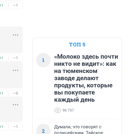
+1
–1
ТОП 5
«Молоко здесь почти
+1
–1
1
никто не видит»: как
на тюменском
заводе делают
продукты, которые
вы покупаете
+1
–0
каждый день
96 737
Думали, что говорят с
+1
–1
2
полицейским. Тайское