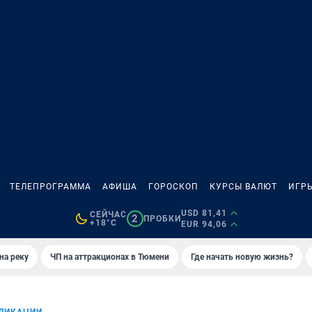
ТЕЛЕПРОГРАММА
АФИША
ГОРОСКОП
КУРСЫ ВАЛЮТ
ИГР
USD 81,41
СЕЙЧАС
2
ПРОБКИ
+18°C
EUR 94,06
на реку
ЧП на аттракционах в Тюмени
Где начать новую жизнь?