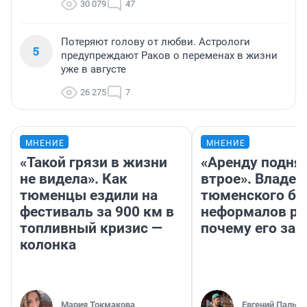
30 079
47
Потеряют голову от любви. Астрологи
5
предупреждают Раков о переменах в жизни
уже в августе
26 275
7
МНЕНИЕ
МНЕНИЕ
«Такой грязи в жизни
«Аренду подня
не видела». Как
втрое». Владел
тюменцы ездили на
тюменского ба
фестиваль за 900 км в
неформалов ра
топливный кризис —
почему его за
колонка
Мария Токмакова
Евгений Пальян