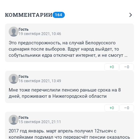
КОММЕНТАРИИ
164
Гость
19 сентября 2021, 10:46
Это предосторожность, на случай Белорусского 
сценария после выборов. Вдруг народ выйдет, то 
собутыльники едра отключат интернет, и не смогут 
перечислить пенсии, и получат армию недовольных 
+0
–0
пенсионеров к протестующим, поэтому и кинули 
раньше. Сам спрятался в бункер.
Гость
16 сентября 2021, 13:49
Мне тоже перечислили пенсию раньше срока на 8 
дней, проживают в Нижегородской области
+0
–0
Гость
15 сентября 2021, 21:11
2017 год январь. март апрель получил 12тысяч с 
копейками подумал что перерасчёт пенсии оказалось 