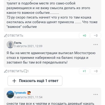
туалет в подобном месте это само-собой 
разумеющиеся и не вижу смысла делать из этого 
какое-то важное событие.......... 

72-ру скоро писать начнет что у кого то там кошка 
окотилась или собачка щенят принесла ....... Что тоже 
"важное" событие
+0
–0
ОТВЕТИТЬ
Гость
3 августа 2021, 12:09
Я бы на месте администрации выписал Мостострою 
отказ в приемке набережной на баланс города и 
заставил бы там всё переделывать!
+1
–0
ОТВЕТИТЬ
1
Показать ещё 1 ответ
Tymenetc
3 августа 2021, 11:54
снести там все к чертям и посадить деревья! какать 