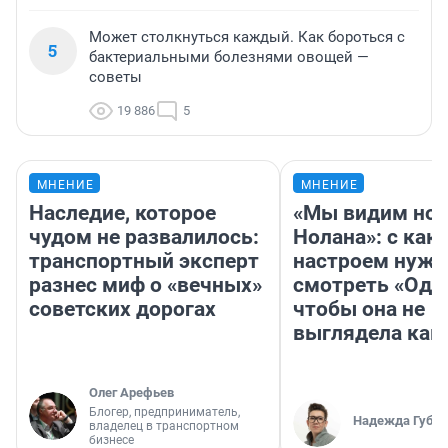
Может столкнуться каждый. Как бороться с
5
бактериальными болезнями овощей —
советы
19 886
5
МНЕНИЕ
МНЕНИЕ
Наследие, которое
«Мы видим нов
чудом не развалилось:
Нолана»: с как
транспортный эксперт
настроем нужн
разнес миф о «вечных»
смотреть «Оди
советских дорогах
чтобы она не
выглядела как
Олег Арефьев
Блогер, предприниматель,
Надежда Губар
владелец в транспортном
бизнесе