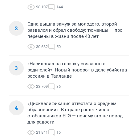
98 107
144
Одна вышла замуж за молодого, второй
2
развелся и обрел свободу: тюменцы — про
перемены в жизни после 40 лет
30 682
50
«Насиловал на глазах у связанных
3
родителей». Новый поворот в деле убийства
россиян в Таиланде
23 709
36
«Дисквалификация аттестата о среднем
4
образовании». В стране растет число
стобалльников ЕГЭ — почему это не повод
для радости
21 841
16