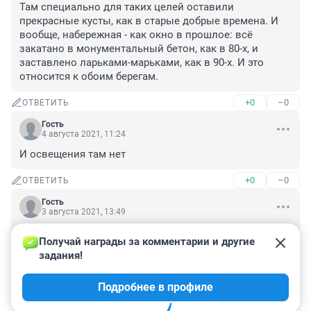
Там специально для таких целей оставили 
прекрасные кусты, как в старые добрые времена. И 
вообще, набережная - как окно в прошлое: всё 
закатано в монументальный бетон, как в 80-х, и 
заставлено ларьками-марьками, как в 90-х. И это 
относится к обоим берегам.
+0
–0
ОТВЕТИТЬ
Гость
4 августа 2021, 11:24
И освещения там нет
+0
–0
ОТВЕТИТЬ
Гость
3 августа 2021, 13:49
Сперва придут на эту набережную раскалёную 
Получай награды за комментарии и другие 
сковородку,наедятся и напьются всякой дряни,а 
задания!
потом конечно тянет в туалет по малому и 
большому,а иногда ещё и рвота лезет.Как там можно 
Подробнее в профиле
вообще гулять?🤦