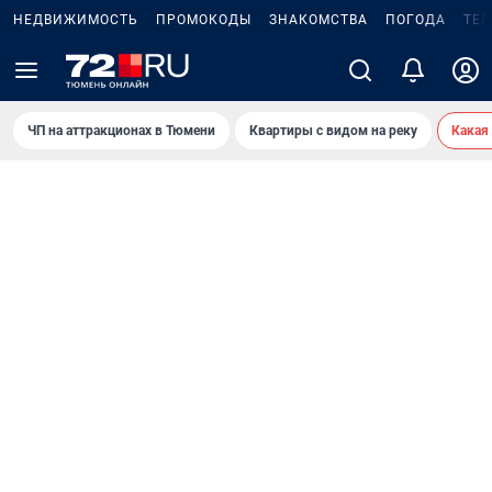
НЕДВИЖИМОСТЬ
ПРОМОКОДЫ
ЗНАКОМСТВА
ПОГОДА
ТЕ
ЧП на аттракционах в Тюмени
Квартиры с видом на реку
Какая