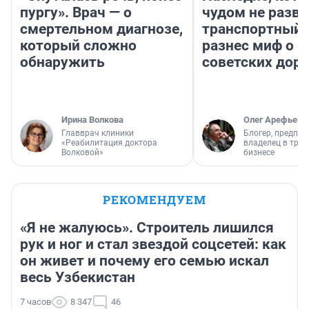
пургу». Врач — о
чудом не разва
смертельном диагнозе,
транспортный 
который сложно
разнес миф о 
обнаружить
советских доро
Ирина Волкова
Олег Арефьев
Главврач клиники
Блогер, предпри
«Реабилитация доктора
владелец в тра
Волковой»
бизнесе
РЕКОМЕНДУЕМ
«Я не жалуюсь». Строитель лишился
рук и ног и стал звездой соцсетей: как
он живет и почему его семью искал
весь Узбекистан
7 часов
8 347
46