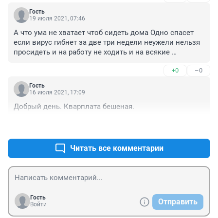
аксиома, мы не весны. И не только в Тюмени 
Гость
проблемы с погребением, очереди, ритуальные в 
19 июля 2021, 07:46
затруднении. Почему так и не решается вопрос с 
А что ума не хватает чтоб сидеть дома Одно спасет 
кремацией умерших людей?? Тем более, что 
если вирус гибнет за две три недели неужели нельзя 
неизвестно, что придет за ковидом, разумнее, с моей 
просидеть и на работу не ходить и на всякие 
точки зрения, чтобы обязательно были 
развлечения Можно а стране остановить все 
предоставлены услуги кремации.
+0
–0
производство оставить только для выживания 
Деньги у всех найдутся на две три недели на питание 
Гость
на улицу не ходить Сделать службы которые будут 
16 июля 2021, 17:09
одеты от короновируса и обработаны А то пялимся за 
Добрый день. Кварплата бешеная.
границу на курорты вот и получаем итог Всем сидеть 
дома вот и все лечение Не понятие этого вот вам и 
+0
–0
результат
Читать все комментарии
Гость
Отправить
Войти