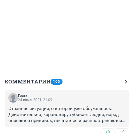
КОММЕНТАРИИ
100
Гость
24 июля 2021, 21:09
Странная ситуация, о которой уже обсуждалось. 
Действительно, кароновирус убивает людей, народ 
опасается прививок, печатается и распространяются 
небылицы о вреде прививок ( непонятно с какой 
+0
–0
целью..) Как то не весело. И потом люди умирают, это 