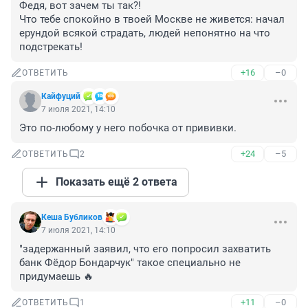
Федя, вот зачем ты так?! 

Что тебе спокойно в твоей Москве не живется: начал 
ерундой всякой страдать, людей непонятно на что 
подстрекать!
+16
–0
ОТВЕТИТЬ
Кайфуций
7 июля 2021, 14:10
Это по-любому у него побочка от прививки.
+24
–5
ОТВЕТИТЬ
2
Показать ещё 2 ответа
Кеша Бубликов
7 июля 2021, 14:10
"задержанный заявил, что его попросил захватить 
банк Фёдор Бондарчук" такое специально не 
придумаешь 🔥
+11
–0
ОТВЕТИТЬ
1