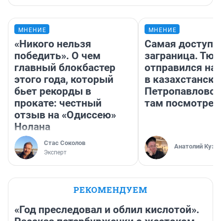
МНЕНИЕ
МНЕНИЕ
«Никого нельзя
Самая доступн
победить». О чем
заграница. Тю
главный блокбастер
отправился на
этого года, который
в казахстански
бьет рекорды в
Петропавловск
прокате: честный
там посмотрет
отзыв на «Одиссею»
Нолана
Стас Соколов
Анатолий Кузн
Эксперт
РЕКОМЕНДУЕМ
«Год преследовал и облил кислотой».