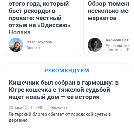
этого года, который
Обзор тюменки
бьет рекорды в
несколько мес
прокате: честный
маркетов
отзыв на «Одиссею»
Нолана
Аксиния Петро
Стас Соколов
Руководитель м
Эксперт
агентства в Тю
РЕКОМЕНДУЕМ
Кишечник был собран в гармошку: в
Югре кошечка с тяжелой судьбой
ищет новый дом — ее история
23 часа
14 495
Обсудить
Питерский блогер сбегает от городской суеты в
деревню