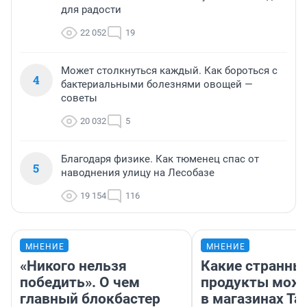
для радости
22 052
19
Может столкнуться каждый. Как бороться с
4
бактериальными болезнями овощей —
советы
20 032
5
Благодаря физике. Как тюменец спас от
5
наводнения улицу на Лесобазе
19 154
116
МНЕНИЕ
МНЕНИЕ
«Никого нельзя
Какие странны
победить». О чем
продукты можн
главный блокбастер
в магазинах Та