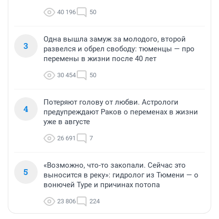
40 196
50
Одна вышла замуж за молодого, второй
3
развелся и обрел свободу: тюменцы — про
перемены в жизни после 40 лет
30 454
50
Потеряют голову от любви. Астрологи
4
предупреждают Раков о переменах в жизни
уже в августе
26 691
7
«Возможно, что-то закопали. Сейчас это
5
выносится в реку»: гидролог из Тюмени — о
вонючей Туре и причинах потопа
23 806
224