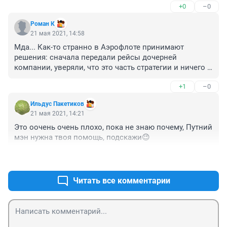
+0
–0
Роман К
21 мая 2021, 14:58
Мда... Как-то странно в Аэрофлоте принимают 
решения: сначала передали рейсы дочерней 
компании, уверяли, что это часть стратегии и ничего 
возвращать не будут, а теперь вроде как возвращают.. 
+1
–0
Не очень-то профессионально. Надеюсь, по части 
безопасности полётов у них нет такого хаоса в 
Ильдус Пакетиков
головах.
21 мая 2021, 14:21
Это оочень очень плохо, пока не знаю почему, Путний 
мэн нужна твоя помощь, подскажи😉
+2
–0
Читать все комментарии