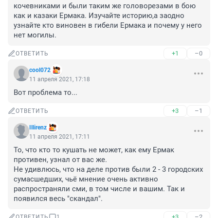
кочевниками и были таким же головорезами в бою 
как и казаки Ермака. Изучайте историю,а заодно 
узнайте кто виновен в гибели Ермака и почему у него 
нет могилы.
+1
–0
ОТВЕТИТЬ
cool072
11 апреля 2021, 17:18
Вот проблема то...
+3
–1
ОТВЕТИТЬ
Illirenz
11 апреля 2021, 17:11
То, что кто то кушать не может, как ему Ермак 
противен, узнал от вас же.

Не удивлюсь, что на деле против были 2 - 3 городских 
сумасшедших, чьё мнение очень активно 
распространяли сми, в том числе и вашим. Так и 
появился весь "скандал".
+3
–2
ОТВЕТИТЬ
1