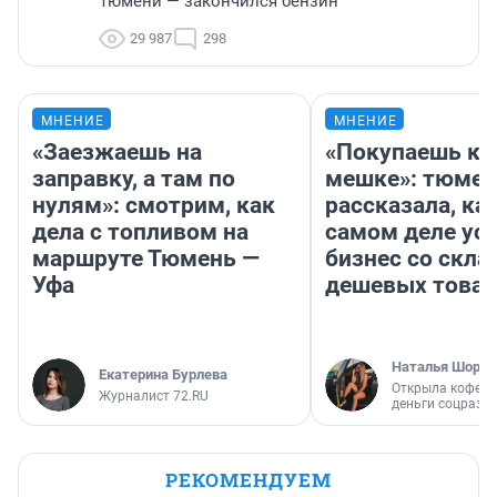
Тюмени — закончился бензин
29 987
298
МНЕНИЕ
МНЕНИЕ
«Заезжаешь на
«Покупаешь ко
заправку, а там по
мешке»: тюмен
нулям»: смотрим, как
рассказала, как
дела с топливом на
самом деле ус
маршруте Тюмень —
бизнес со скл
Уфа
дешевых това
Наталья Шорох
Екатерина Бурлева
Открыла кофейн
Журналист 72.RU
деньги соцразв
РЕКОМЕНДУЕМ