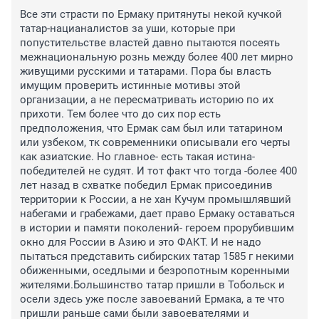
Все эти страсти по Ермаку притянуты некой кучкой 
татар-нацианалистов за уши, которые при 
попустительстве властей давно пытаются посеять 
межнациональную рознь между более 400 лет мирно 
живущими русскими и татарами. Пора бы власть 
имущим проверить истинные мотивы этой 
организации, а не пересматривать историю по их 
прихоти. Тем более что до сих пор есть 
предположения, что Ермак сам был или татарином 
или узбеком, тк современники описывали его черты 
как азиатские. Но главное- есть такая истина- 
победителей не судят. И тот факт что тогда -более 400 
лет назад в схватке победил Ермак присоединив 
территории к России, а не хан Кучум промышлявший 
набегами и грабежами, дает право Ермаку оставаться 
в истории и памяти поколений- героем прорубившим 
окно для России в Азию и это ФАКТ. И не надо 
пытаться представить сибирских татар 1585 г некими 
обиженными, оседлыми и безропотным коренными 
жителями.Большинство татар пришли в Тобольск и 
осели здесь уже после завоеваний Ермака, а те что 
пришли раньше сами были завоевателями и 