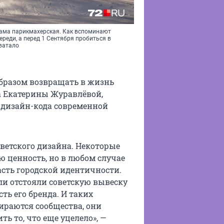
 сама парикмахерская. Как вспоминают
ереди, а перед 1 Сентября пробиться в
ватало
бразом возвращать в жизнь
а Екатерины Журавлёвой,
 дизайн-кода современной
оветского дизайна. Некоторые
 ценность, но в любом случае
часть городской идентичности.
ли отстояли советскую вывеску
сть его бренда. И таких
бираются сообщества, они
ь то, что еще уцелело», —