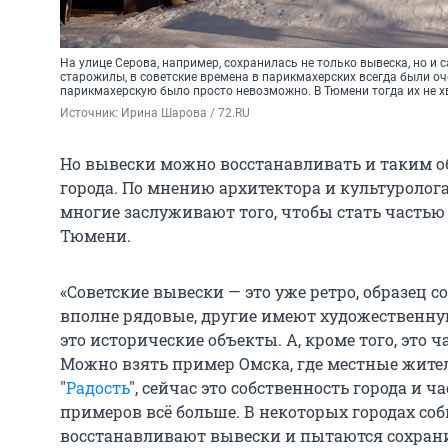
На улице Серова, например, сохранилась не только вывеска, но и
старожилы, в советские времена в парикмахерских всегда были оч
парикмахерскую было просто невозможно. В Тюмени тогда их не х
Источник: 
Ирина Шарова / 72.RU
Но вывески можно восстанавливать и таким о
города. По мнению архитектора и культуролог
многие заслуживают того, чтобы стать частью
Тюмени.
«Советские вывески — это уже ретро, образец с
вполне рядовые, другие имеют художественную
это исторические объекты. А, кроме того, это 
Можно взять пример Омска, где местные жите
"
Радость
", сейчас это собственность города и ча
примеров всё больше. В некоторых городах со
восстанавливают вывески и пытаются сохранит