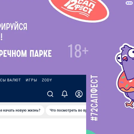
СЫ ВАЛЮТ
ИГРЫ
ZODY
де начать новую жизнь?
Что посмотреть во время отпуска в Петропавло