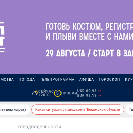
ОМСТВА
ПОГОДА
ТЕЛЕПРОГРАММА
АФИША
ГОРОСКОП
КУР
USD 80,93
СЕЙЧАС
5
ПРОБКИ
+20°C
EUR 93,19
 видом на реку
Какая ситуация с паводком в Тюменской области
Г
ГОРОД
ПОДРОБНОСТИ