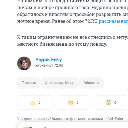
Напомним, что предприятиям общественного 
ночам в ноябре прошлого года. Недавно пред
обратилось к властям с просьбой разрешить сн
ночное время. Ранее об этом 72.RU
рассказыва
К таким ограничением не все отнеслись с энт
местного бизнесмена по этому поводу.
Радик Енчу
журналист 72.RU
Тюмень
Александр Моор
Общепит
0
0
0
Увидели опечатку? Выделите фрагмент и нажмите Ctrl+Enter