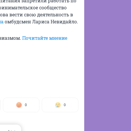
питания запретили работать по
принимательское сообщество
ова вести свою деятельность в
ла
омбудсмен Лариса Невидайло.
узиазмом.
Почитайте мнение
0
0