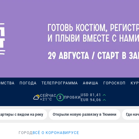
ОМСТВА
ПОГОДА
ТЕЛЕПРОГРАММА
АФИША
ГОРОСКОП
КУР
USD 81,41
СЕЙЧАС
3
ПРОБКИ
+21°C
EUR 94,06
артиры с видом на реку
Открыли новую развязку в Тюмени
Где на
ГОРОД
ВСЁ О КОРОНАВИРУСЕ