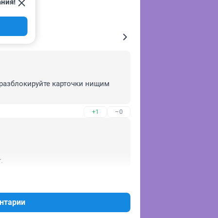
ания!
разблокируйте карточки нищим 
+1
–0
.
+1
–0
нтарии