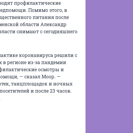
водят профилактические
едпомощи. Помимо этого, в
бщественного питания после
юменской области Александр
власти снимают с сегодняшнего
лактике коронавируса решили с
х в регионе из-за пандемии
офилактические осмотры и
омощи, — сказал Моор. —
отек, танцплощадок и ночных
осетителей и после 23 часов.
.