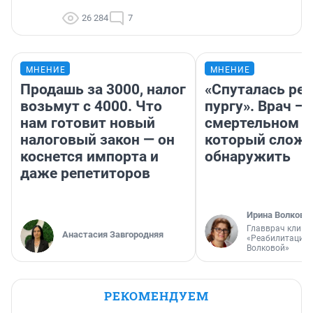
26 284
7
МНЕНИЕ
МНЕНИЕ
Продашь за 3000, налог
«Спуталась реч
возьмут с 4000. Что
пургу». Врач — 
нам готовит новый
смертельном д
налоговый закон — он
который слож
коснется импорта и
обнаружить
даже репетиторов
Ирина Волкова
Главврач клини
Анастасия Завгородняя
«Реабилитация 
Волковой»
РЕКОМЕНДУЕМ